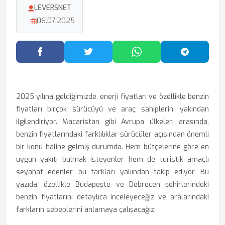
LEVERSNET
06.07.2025
Facebook'ta Paylaş
Twitter'da Paylaş
WhatsApp'ta Paylaş
Telegram
2025 yılına geldiğimizde, enerji fiyatları ve özellikle benzin
fiyatları birçok sürücüyü ve araç sahiplerini yakından
ilgilendiriyor. Macaristan gibi Avrupa ülkeleri arasında,
benzin fiyatlarındaki farklılıklar sürücüler açısından önemli
bir konu haline gelmiş durumda. Hem bütçelerine göre en
uygun yakıtı bulmak isteyenler hem de turistik amaçlı
seyahat edenler, bu farkları yakından takip ediyor. Bu
yazıda, özellikle Budapeşte ve Debrecen şehirlerindeki
benzin fiyatlarını detaylıca inceleyeceğiz ve aralarındaki
farkların sebeplerini anlamaya çalışacağız.