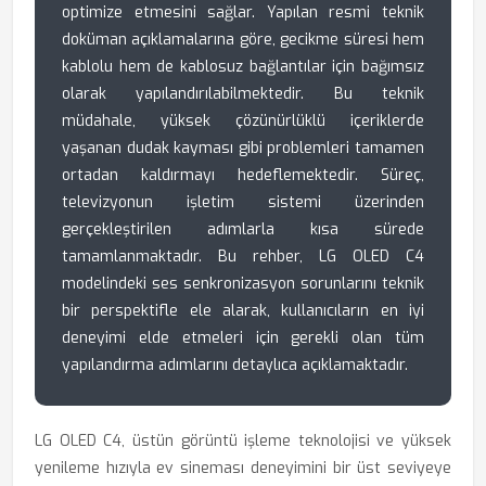
optimize etmesini sağlar. Yapılan resmi teknik
doküman açıklamalarına göre, gecikme süresi hem
kablolu hem de kablosuz bağlantılar için bağımsız
olarak yapılandırılabilmektedir. Bu teknik
müdahale, yüksek çözünürlüklü içeriklerde
yaşanan dudak kayması gibi problemleri tamamen
ortadan kaldırmayı hedeflemektedir. Süreç,
televizyonun işletim sistemi üzerinden
gerçekleştirilen adımlarla kısa sürede
tamamlanmaktadır. Bu rehber, LG OLED C4
modelindeki ses senkronizasyon sorunlarını teknik
bir perspektifle ele alarak, kullanıcıların en iyi
deneyimi elde etmeleri için gerekli olan tüm
yapılandırma adımlarını detaylıca açıklamaktadır.
LG OLED C4, üstün görüntü işleme teknolojisi ve yüksek
yenileme hızıyla ev sineması deneyimini bir üst seviyeye