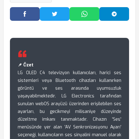
Facebook'ta Paylaş
Twitter'da Paylaş
WhatsApp'ta Paylaş
Telegram
📌 Özet
LG OLED C4 televizyon kullanıcıları, harici ses
sistemleri veya Bluetooth cihazları kullanırken
görüntü ve ses arasında uyumsuzluk
yaşayabilmektedir. LG Electronics tarafından
sunulan webOS arayüzü üzerinden erişilebilen ses
ayarları, bu gecikmeyi milisaniye düzeyinde
düzeltme imkanı tanımaktadır. Cihazın 'Ses'
menüsünde yer alan 'AV Senkronizasyonu Ayarı'
seçeneği, kullanıcıların ses sinyalini manuel olarak