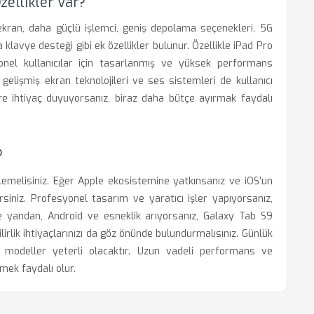
zellikler Var?
ekran, daha güçlü işlemci, geniş depolama seçenekleri, 5G
klavye desteği gibi ek özellikler bulunur. Özellikle iPad Pro
nel kullanıcılar için tasarlanmış ve yüksek performans
i gelişmiş ekran teknolojileri ve ses sistemleri de kullanıcı
ere ihtiyaç duyuyorsanız, biraz daha bütçe ayırmak faydalı
?
rlemelisiniz. Eğer Apple ekosistemine yatkınsanız ve iOS’un
lirsiniz. Profesyonel tasarım ve yaratıcı işler yapıyorsanız,
 Öte yandan, Android ve esneklik arıyorsanız, Galaxy Tab S9
ilirlik ihtiyaçlarınızı da göz önünde bulundurmalısınız. Günlük
ı modeller yeterli olacaktır. Uzun vadeli performans ve
emek faydalı olur.