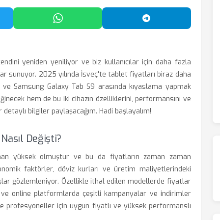
'da Paylaş
WhatsApp'ta Paylaş
Telegram'da Payl
ndini yeniden yeniliyor ve biz kullanıcılar için daha fazla
r sunuyor. 2025 yılında İsveç'te tablet fiyatları biraz daha
iPad ve Samsung Galaxy Tab S9 arasında kıyaslama yapmak
ğinecek hem de bu iki cihazın özelliklerini, performansını ve
ir detaylı bilgiler paylaşacağım. Hadi başlayalım!
 Nasıl Değişti?
zaman yüksek olmuştur ve bu da fiyatların zaman zaman
omik faktörler, döviz kurları ve üretim maliyetlerindeki
ışlar gözlemleniyor. Özellikle ithal edilen modellerde fiyatlar
 ve online platformlarda çeşitli kampanyalar ve indirimler
ve profesyoneller için uygun fiyatlı ve yüksek performanslı