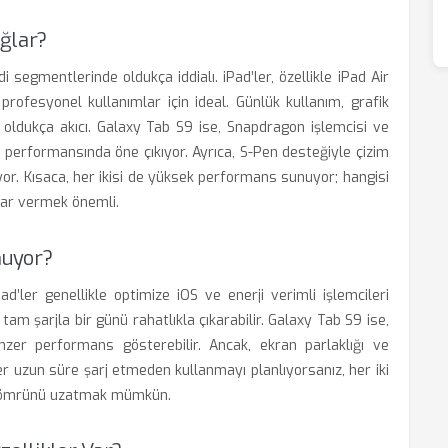
ğlar?
segmentlerinde oldukça iddialı. iPad’ler, özellikle iPad Air
 profesyonel kullanımlar için ideal. Günlük kullanım, grafik
 oldukça akıcı. Galaxy Tab S9 ise, Snapdragon işlemcisi ve
 performansında öne çıkıyor. Ayrıca, S-Pen desteğiyle çizim
iyor. Kısaca, her ikisi de yüksek performans sunuyor; hangisi
arar vermek önemli.
nuyor?
ad’ler genellikle optimize iOS ve enerji verimli işlemcileri
am şarjla bir günü rahatlıkla çıkarabilir. Galaxy Tab S9 ise,
er performans gösterebilir. Ancak, ekran parlaklığı ve
er uzun süre şarj etmeden kullanmayı planlıyorsanız, her iki
pil ömrünü uzatmak mümkün.