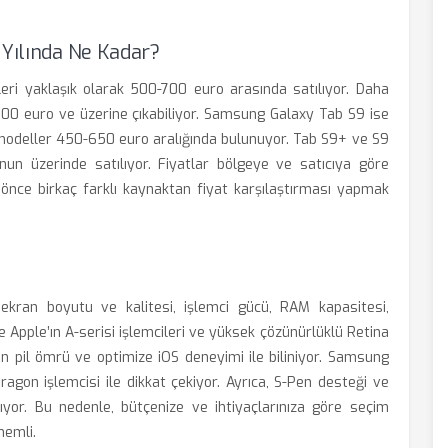
 Yılında Ne Kadar?
lleri yaklaşık olarak 500-700 euro arasında satılıyor. Daha
 900 euro ve üzerine çıkabiliyor. Samsung Galaxy Tab S9 ise
l modeller 450-650 euro aralığında bulunuyor. Tab S9+ ve S9
un üzerinde satılıyor. Fiyatlar bölgeye ve satıcıya göre
n önce birkaç farklı kaynaktan fiyat karşılaştırması yapmak
 ekran boyutu ve kalitesi, işlemci gücü, RAM kapasitesi,
le Apple’ın A-serisi işlemcileri ve yüksek çözünürlüklü Retina
uzun pil ömrü ve optimize iOS deneyimi ile biliniyor. Samsung
gon işlemcisi ile dikkat çekiyor. Ayrıca, S-Pen desteği ve
ırıyor. Bu nedenle, bütçenize ve ihtiyaçlarınıza göre seçim
nemli.