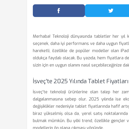
Facebook'ta Paylaş
Twitter
Merhaba! Teknoloji dünyasında tabletler her yıl ke
seçenek, daha iyi performans ve daha uygun fiyatla
hareketli, özellikle de popüler modeller olan 
oldukça faydalı olacak. Bu yazıda, hem fiyatlara de
sizin için en uygun olanını nasıl seçebileceğinize da
İsveç'te 2025 Yılında Tablet Fiyatları
İsveç'te teknoloji ürünlerine olan talep her 
dalgalanmasına sebep olur. 2025 yılında ise ekon
değişiklikler nedeniyle tablet fiyatlarında hafif art
biraz yükselmiş olsa da, yerel satış noktalarında
bulmak mümkün. Bu yılki trend, özellikle gençler 
modellerin ön plana çıkması yönünde.