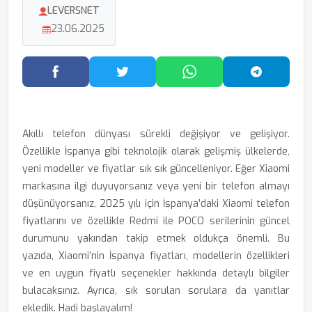
LEVERSNET
23.06.2025
Facebook'ta Paylaş
Twitter'da Paylaş
WhatsApp'ta Paylaş
Telegram
Akıllı telefon dünyası sürekli değişiyor ve gelişiyor.
Özellikle İspanya gibi teknolojik olarak gelişmiş ülkelerde,
yeni modeller ve fiyatlar sık sık güncelleniyor. Eğer Xiaomi
markasına ilgi duyuyorsanız veya yeni bir telefon almayı
düşünüyorsanız, 2025 yılı için İspanya’daki Xiaomi telefon
fiyatlarını ve özellikle Redmi ile POCO serilerinin güncel
durumunu yakından takip etmek oldukça önemli. Bu
yazıda, Xiaomi’nin İspanya fiyatları, modellerin özellikleri
ve en uygun fiyatlı seçenekler hakkında detaylı bilgiler
bulacaksınız. Ayrıca, sık sorulan sorulara da yanıtlar
ekledik. Hadi başlayalım!