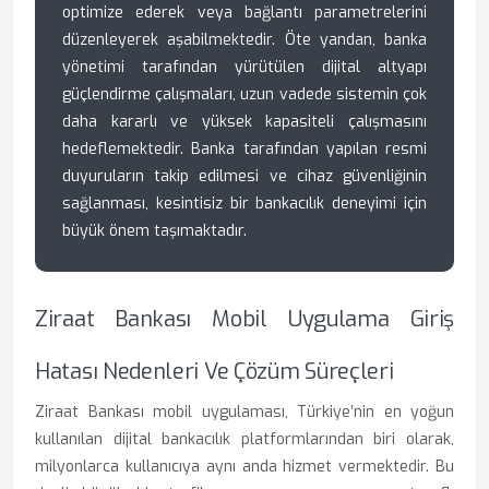
optimize ederek veya bağlantı parametrelerini
düzenleyerek aşabilmektedir. Öte yandan, banka
yönetimi tarafından yürütülen dijital altyapı
güçlendirme çalışmaları, uzun vadede sistemin çok
daha kararlı ve yüksek kapasiteli çalışmasını
hedeflemektedir. Banka tarafından yapılan resmi
duyuruların takip edilmesi ve cihaz güvenliğinin
sağlanması, kesintisiz bir bankacılık deneyimi için
büyük önem taşımaktadır.
Ziraat Bankası Mobil Uygulama Giriş
Hatası Nedenleri Ve Çözüm Süreçleri
Ziraat Bankası mobil uygulaması, Türkiye’nin en yoğun
kullanılan dijital bankacılık platformlarından biri olarak,
milyonlarca kullanıcıya aynı anda hizmet vermektedir. Bu