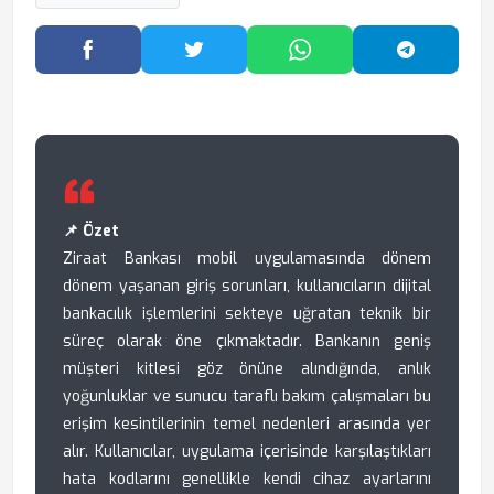
Facebook'ta Paylaş
Twitter'da Paylaş
WhatsApp'ta Paylaş
Telegram
📌 Özet
Ziraat Bankası mobil uygulamasında dönem
dönem yaşanan giriş sorunları, kullanıcıların dijital
bankacılık işlemlerini sekteye uğratan teknik bir
süreç olarak öne çıkmaktadır. Bankanın geniş
müşteri kitlesi göz önüne alındığında, anlık
yoğunluklar ve sunucu taraflı bakım çalışmaları bu
erişim kesintilerinin temel nedenleri arasında yer
alır. Kullanıcılar, uygulama içerisinde karşılaştıkları
hata kodlarını genellikle kendi cihaz ayarlarını