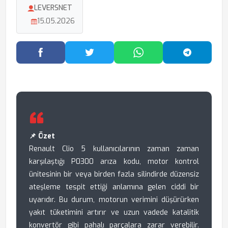
LEVERSNET
15.05.2026
Facebook'ta Paylaş
Twitter'da Paylaş
WhatsApp'ta Paylaş
Telegram
📌 Özet
Renault Clio 5 kullanıcılarının zaman zaman
karşılaştığı P0300 arıza kodu, motor kontrol
ünitesinin bir veya birden fazla silindirde düzensiz
ateşleme tespit ettiği anlamına gelen ciddi bir
uyarıdır. Bu durum, motorun verimini düşürürken
yakıt tüketimini artırır ve uzun vadede katalitik
konvertör gibi pahalı parçalara zarar verebilir.