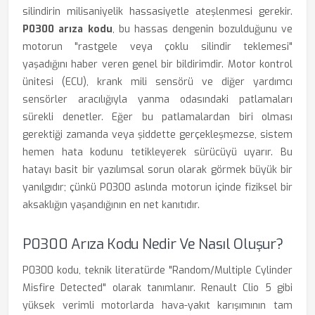
silindirin milisaniyelik hassasiyetle ateşlenmesi gerekir.
P0300 arıza kodu
, bu hassas dengenin bozulduğunu ve
motorun "rastgele veya çoklu silindir teklemesi"
yaşadığını haber veren genel bir bildirimdir. Motor kontrol
ünitesi (ECU), krank mili sensörü ve diğer yardımcı
sensörler aracılığıyla yanma odasındaki patlamaları
sürekli denetler. Eğer bu patlamalardan biri olması
gerektiği zamanda veya şiddette gerçekleşmezse, sistem
hemen hata kodunu tetikleyerek sürücüyü uyarır. Bu
hatayı basit bir yazılımsal sorun olarak görmek büyük bir
yanılgıdır; çünkü P0300 aslında motorun içinde fiziksel bir
aksaklığın yaşandığının en net kanıtıdır.
P0300 Arıza Kodu Nedir Ve Nasıl Oluşur?
P0300 kodu, teknik literatürde "Random/Multiple Cylinder
Misfire Detected" olarak tanımlanır. Renault Clio 5 gibi
yüksek verimli motorlarda hava-yakıt karışımının tam