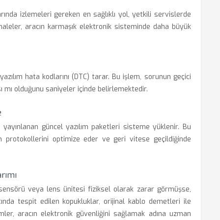
ında izlemeleri gereken en sağlıklı yol, yetkili servislerde
dahaleler, aracın karmaşık elektronik sisteminde daha büyük
 yazılım hata kodlarını (DTC) tarar. Bu işlem, sorunun geçici
sı mı olduğunu saniyeler içinde belirlemektedir.
e
n yayınlanan güncel yazılım paketleri sisteme yüklenir. Bu
protokollerini optimize eder ve geri vitese geçildiğinde
arımı
nsörü veya lens ünitesi fiziksel olarak zarar görmüşse,
ında tespit edilen kopukluklar, orijinal kablo demetleri ile
mler, aracın elektronik güvenliğini sağlamak adına uzman