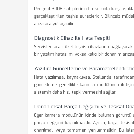
Peugeot 3008 sahiplerinin bu sorunla karşılaştıklar
gerçekleştirilen teşhis süreçleridir. Bilinçsiz mü
arızalara yol açabilir.
Diagnostik Cihaz ile Hata Tespiti
Servisler, aracı özel teşhis cihazlarına bağlayarak
bir yazılım hatası mı yoksa kalıcı bir donanım arıza
Yazılım Güncelleme ve Parametrelendirm
Hata yazılımsal kaynaklıysa, Stellantis tarafında
güncelleme genellikle kamera modülünün iletişim 
sistemin daha hızlı tepki vermesini sağlar.
Donanımsal Parça Değişimi ve Tesisat On
Eğer kamera modülünün içinde bulunan görüntü se
parça değişimi kaçınılmazdır. Ayrıca, bagaj tesisat
onarılmalı veya tamamen yenilenmelidir. Bu işle