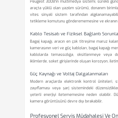
Peugeot 3008'in multimedya sistemi, sürekli güncel
araçta yüklü olan yazılım sürümü, donanım birimle
vites sinyali sistem tarafından algılanamayab
tetikleme komutunu gönderememesine ve ekranın s
Kablo Tesisatı ve Fiziksel Bağlantı Sorunla
Bagaj kapağı, aracın en çok titreşime maruz kalan 
kamerasının veri ve güç kabloları, bagaj kapağı men
kablolarda temassızlığa, oksitlenmeye veya do
iklimlerde, soket girişlerinde oluşan korozyon, ilet
Güç Kaynağı ve Voltaj Dalgalanmaları
Modern araçlarda elektronik kontrol üniteleri, s
zayıflaması veya şarj sistemindeki düzensizlikl
yeterli enerjiyi iletememesine neden olabilir.
kamera görüntüsünü devre dışı bırakabilir.
Profesyonel Servis Müdahalesi Ve On