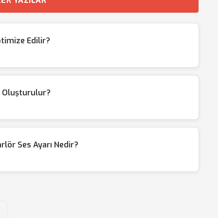
ER YAZILAR
timize Edilir?
l Oluşturulur?
lör Ses Ayarı Nedir?