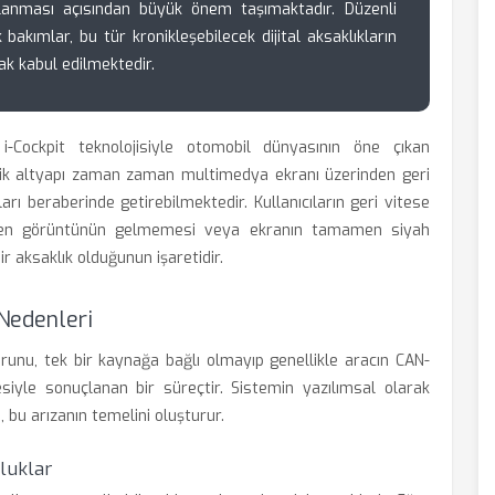
lanması açısından büyük önem taşımaktadır. Düzenli
bakımlar, bu tür kronikleşebilecek dijital aksaklıkların
k kabul edilmektedir.
Cockpit teknolojisiyle otomobil dünyasının öne çıkan
onik altyapı zaman zaman multimedya ekranı üzerinden geri
rı beraberinde getirebilmektedir. Kullanıcıların geri vitese
ağmen görüntünün gelmemesi veya ekranın tamamen siyah
ir aksaklık olduğunun işaretidir.
Nedenleri
nu, tek bir kaynağa bağlı olmayıp genellikle aracın CAN-
esiyle sonuçlanan bir süreçtir. Sistemin yazılımsal olarak
 bu arızanın temelini oluşturur.
luklar