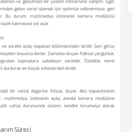
lenen ve geliştirilen bir yazılım mimarisine sahiptir. Eğer
rinden gelen veriyi işlemek için optimize edilmemişse, geri
ilir. Bu durum, multimedya ünitesinin kamera modülünü
iyah kalmasına yol açar.
rı
ve sürekli açılıp kapanan bölümlerinden biridir. Geri görüş
teşeleri boyunca ilerler. Zamanla oluşan fiziksel yorgunluk,
ğrudan kopmalara sebebiyet verebilir. Özellikle nemli
imi durduran en büyük etkenlerden biridir.
tabil bir voltaj değerine ihtiyaç duyar. Akü kapasitesinin
er, multimedya ünitesinin açılış anında kamera modülüne
 Düşük voltaj durumunda sistem, kendini korumaya alarak
arım Süreci