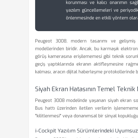
korunması ve kalıcı onarımın sağ
yazılım güncellemeleri ve periyodik 
önlenmesinde en etkili yöntem olara
Peugeot 3008, modern tasarımı ve gelişmiş i-
modellerinden biridir. Ancak, bu karmaşık elektr
görüş kamerasına erişilememesi gibi teknik sorunla
geçiş yaptıklarında ekranın aktifleşmesine r
kalması, aracın dijital haberleşme protokollerinde b
Siyah Ekran Hatasının Temel Teknik 
Peugeot 3008 modelinde yaşanan siyah ekran soru
Bus hattı üzerinden iletilen verilerin işlenemem
"kilitlenmesi" veya donanımsal bir sinyal kopukluğu,
i-Cockpit Yazılım Sürümlerindeki Uyumsuz