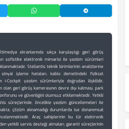
'da Paylaş
WhatsApp'ta Paylaş
Telegram'da Payl
ltimedya ekranlarında sıkça karşılaştığı geri görüş
n sofistike elektronik mimarisi ile yazılım sürümleri
anmaktadır. Stellantis teknik birimlerinin analizlerine
 sinyal işleme hataları, kablo demetindeki fiziksel
-Cockpit yazılım sürümleriyle doğrudan ilişkilidir.
ım olan geri görüş kamerasının devre dışı kalması, park
onforunu ve güvenliğini olumsuz etkilemektedir. Yetkili
his süreçlerinde, öncelikle yazılım güncellemeleri ile
makta, çözüm alınamadığı durumlarda ise donanımsal
ncelenmektedir. Araç sahiplerinin bu tür elektronik
 yetkili servis desteği almaları, garanti süreçlerinin