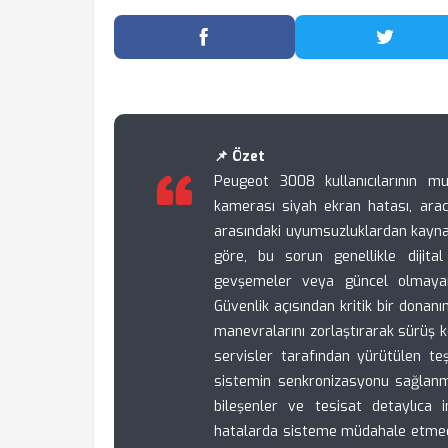
Facebook'ta Paylaş
Twitter
📌 Özet
Peugeot 3008 kullanıcılarının mu
kamerası siyah ekran hatası, aracı
arasındaki uyumsuzluklardan kaynakl
göre, bu sorun genellikle dijital
gevşemeler veya güncel olmayan i
Güvenlik açısından kritik bir donan
manevralarını zorlaştırarak sürüş k
servisler tarafından yürütülen teş
sistemin senkronizasyonu sağlan
bileşenler ve tesisat detaylıca i
hatalarda sisteme müdahale etmeden