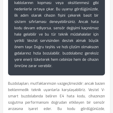
kablolarının kopması veya oksitlenmesi gibi
nedenlerle ortaya çıkar. Bu uyarıyı gördüğünüzde,
ilk adım olarak cihazın fişini çekerek basit bir
sistem sıfırlaması deneyebilirsiniz. Ancak hata
kodu devam ediyorsa, sensör değişimi kaçınılmaz
hale gelebilir ve bu tür teknik müdahaleler için
yetkili Vestel servisinden destek almak büyük
önem taşır. Doğru teşhis ve hızlı çözüm olmaksızın
gıdalarınız hızla bozulabilir, buzdolabınız gereksiz
yere enerji tüketerek hem cebinize hem de cihazın
ömrüne zarar verebilir.
Buzdolapları, mutfaklarımızın vazgeçilmezidir; ancak bazen
beklenmedik teknik uyarılarla karşılaşabiliriz. Vestel V-
smart buzdolabında beliren E4 hata kodu, cihazınızın
soğutma performansını doğrudan etkileyen bir sensör
arızasına işaret eder. Bu kodu gördüğünüzde,