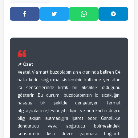
Facebook'ta Paylaş
Twitter'da Paylaş
WhatsApp'ta Paylaş
Telegram
📌 Özet
Vestel V-smart buzdolabınızın ekranında beliren E4
hata kodu, soğutma sisteminin kalbinde yer alan
ısı sensörlerinde kritik bir aksaklık olduğunu
gösterir. Bu durum, buzdolabınızın iç sıcaklığını
hassas bir şekilde dengeleyen termal
algılayıcıların işlevini yitirdiğini ve ana kartın doğru
bilgi akışını alamadığını işaret eder. Genellikle
dondurucu veya soğutucu bölmesindeki
sensörlerin kısa devre yapması, bağlantı