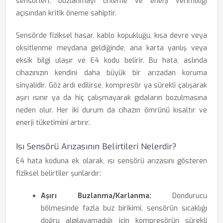
sensörleri, buzlanmayı önleme ve enerji verimliliği
açısından kritik öneme sahiptir.
Sensörde fiziksel hasar, kablo kopukluğu, kısa devre veya
oksitlenme meydana geldiğinde, ana karta yanlış veya
eksik bilgi ulaşır ve E4 kodu belirir. Bu hata, aslında
cihazınızın kendini daha büyük bir arızadan koruma
sinyalidir. Göz ardı edilirse, kompresör ya sürekli çalışarak
aşırı ısınır ya da hiç çalışmayarak gıdaların bozulmasına
neden olur. Her iki durum da cihazın ömrünü kısaltır ve
enerji tüketimini artırır.
Isı Sensörü Arızasının Belirtileri Nelerdir?
E4 hata koduna ek olarak, ısı sensörü arızasını gösteren
fiziksel belirtiler şunlardır:
Aşırı Buzlanma/Karlanma:
Dondurucu
bölmesinde fazla buz birikimi, sensörün sıcaklığı
doğru algılayamadığı için kompresörün sürekli