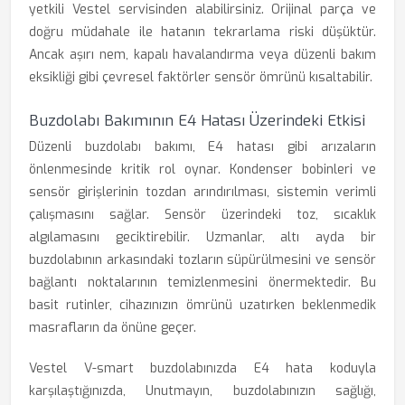
yetkili Vestel servisinden alabilirsiniz. Orijinal parça ve
doğru müdahale ile hatanın tekrarlama riski düşüktür.
Ancak aşırı nem, kapalı havalandırma veya düzenli bakım
eksikliği gibi çevresel faktörler sensör ömrünü kısaltabilir.
Buzdolabı Bakımının E4 Hatası Üzerindeki Etkisi
Düzenli buzdolabı bakımı, E4 hatası gibi arızaların
önlenmesinde kritik rol oynar. Kondenser bobinleri ve
sensör girişlerinin tozdan arındırılması, sistemin verimli
çalışmasını sağlar. Sensör üzerindeki toz, sıcaklık
algılamasını geciktirebilir. Uzmanlar, altı ayda bir
buzdolabının arkasındaki tozların süpürülmesini ve sensör
bağlantı noktalarının temizlenmesini önermektedir. Bu
basit rutinler, cihazınızın ömrünü uzatırken beklenmedik
masrafların da önüne geçer.
Vestel V-smart buzdolabınızda E4 hata koduyla
karşılaştığınızda, Unutmayın, buzdolabınızın sağlığı,