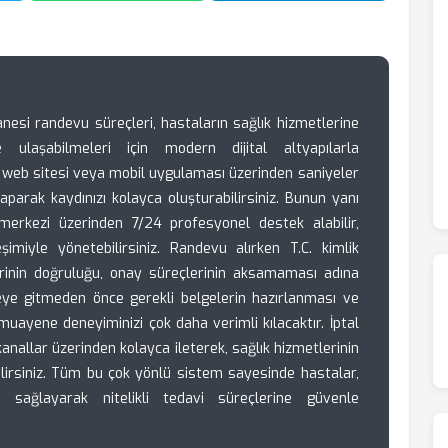
nesi randevu süreçleri, hastaların sağlık hizmetlerine
ulaşabilmeleri için modern dijital altyapılarla
web sitesi veya mobil uygulaması üzerinden saniyeler
parak kaydınızı kolayca oluşturabilirsiniz. Bunun yanı
erkezi üzerinden 7/24 profesyonel destek alabilir,
şimiyle yönetebilirsiniz. Randevu alırken T.C. kimlik
lerinin doğruluğu, onay süreçlerinin aksamaması adına
ye gitmeden önce gerekli belgelerin hazırlanması ve
muayene deneyiminizi çok daha verimli kılacaktır. İptal
 kanallar üzerinden kolayca ileterek, sağlık hizmetlerinin
bilirsiniz. Tüm bu çok yönlü sistem sayesinde hastalar,
ağlayarak nitelikli tedavi süreçlerine güvenle