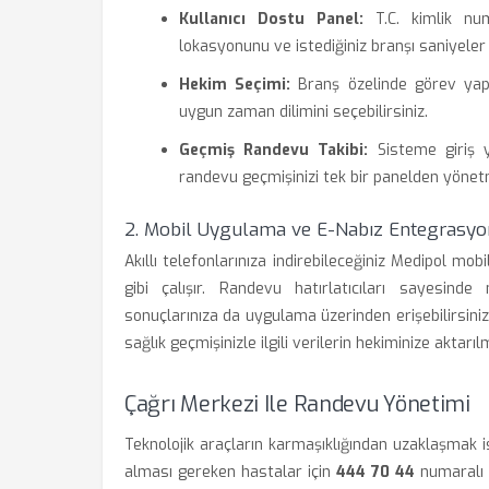
Kullanıcı Dostu Panel:
T.C. kimlik numa
lokasyonunu ve istediğiniz branşı saniyeler iç
Hekim Seçimi:
Branş özelinde görev yapan
uygun zaman dilimini seçebilirsiniz.
Geçmiş Randevu Takibi:
Sisteme giriş y
randevu geçmişinizi tek bir panelden yönet
2. Mobil Uygulama ve E-Nabız Entegrasy
Akıllı telefonlarınıza indirebileceğiniz Medipol mo
gibi çalışır. Randevu hatırlatıcıları sayesind
sonuçlarınıza da uygulama üzerinden erişebilirsiniz
sağlık geçmişinizle ilgili verilerin hekiminize aktarıl
Çağrı Merkezi Ile Randevu Yönetimi
Teknolojik araçların karmaşıklığından uzaklaşmak i
alması gereken hastalar için
444 70 44
numaralı 