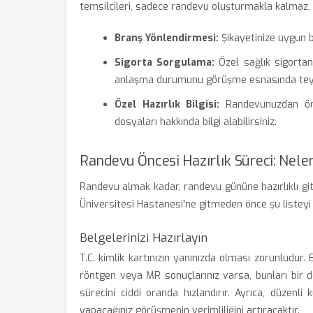
temsilcileri, sadece randevu oluşturmakla kalmaz,
Branş Yönlendirmesi:
Şikayetinize uygun b
Sigorta Sorgulama:
Özel sağlık sigortan
anlaşma durumunu görüşme esnasında teyit e
Özel Hazırlık Bilgisi:
Randevunuzdan önc
dosyaları hakkında bilgi alabilirsiniz.
Randevu Öncesi Hazırlık Süreci: Nele
Randevu almak kadar, randevu gününe hazırlıklı git
Üniversitesi Hastanesi'ne gitmeden önce şu listeyi 
Belgelerinizi Hazırlayın
T.C. kimlik kartınızın yanınızda olması zorunludur. 
röntgen veya MR sonuçlarınız varsa, bunları bir 
sürecini ciddi oranda hızlandırır. Ayrıca, düzenli 
yapacağınız görüşmenin verimliliğini artıracaktır.