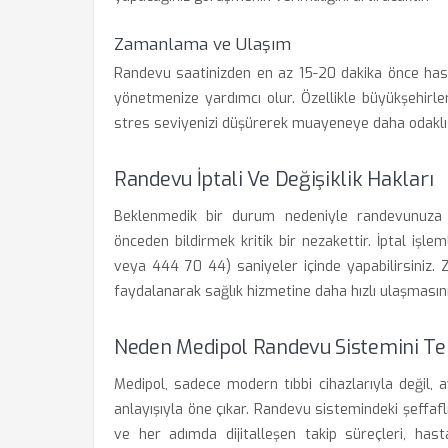
Zamanlama ve Ulaşım
Randevu saatinizden en az 15-20 dakika önce hast
yönetmenize yardımcı olur. Özellikle büyükşehirl
stres seviyenizi düşürerek muayeneye daha odaklı 
Randevu İptali Ve Değişiklik Hakları
Beklenmedik bir durum nedeniyle randevunuza
önceden bildirmek kritik bir nezakettir. İptal işle
veya 444 70 44) saniyeler içinde yapabilirsiniz. 
faydalanarak sağlık hizmetine daha hızlı ulaşmasını
Neden Medipol Randevu Sistemini Ter
Medipol, sadece modern tıbbi cihazlarıyla değil
anlayışıyla öne çıkar. Randevu sistemindeki şeffaf
ve her adımda dijitalleşen takip süreçleri, hast