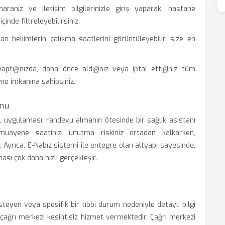
ranız ve iletişim bilgilerinizle giriş yaparak, hastane
inde filtreleyebilirsiniz.
 hekimlerin çalışma saatlerini görüntüleyebilir, size en
aptığınızda, daha önce aldığınız veya iptal ettiğiniz tüm
me imkanına sahipsiniz.
onu
bil uygulaması, randevu almanın ötesinde bir sağlık asistanı
e muayene saatinizi unutma riskiniz ortadan kalkarken,
. Ayrıca, E-Nabız sistemi ile entegre olan altyapı sayesinde,
ması çok daha hızlı gerçekleşir.
steyen veya spesifik bir tıbbi durum nedeniyle detaylı bilgi
çağrı merkezi kesintisiz hizmet vermektedir. Çağrı merkezi