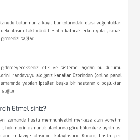
anede bulunmanız, kayıt bankolarındaki olası yoğunlukları
erdeki ulaşım faktörünü hesaba katarak erken yola çıkmak,
girmenizi sağlar.
 gidemeyecekseniz, etik ve sistemel açıdan bu durumu
mlerini, randevuyu aldığınız kanallar üzerinden (online panel
Zamanında yapılan iptaller, başka bir hastanın o boşluktan
 sağlar.
cih Etmelisiniz?
, aynı zamanda hasta memnuniyetini merkeze alan yönetim
lık, hekimlerin uzmanlık alanlarına göre bölümlere ayrılması
aların tedaviye ulaşımını kolaylaştırır. Kurum, hasta geri