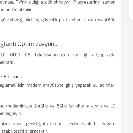
olması, TV'nin aldığı statik olmayan IP adreslerinin zaman
e neden olabilir.
 güncellediği AirPlay güvenlik protokolleri, bazen webOS'in
.
ğlantı Optimizasyonu
in LG OLED G5 televizyonunuzda ve ağ altyapınızda
aktadır.
e Edilmesi
 bağlamak için modem arayüzüne giriş yaparak şu adımları
 modeminizde 2.4GHz ve 5GHz kanallarını ayırın ve LG
a bağlayın.
zde kanal genişliğini otomatik yerine sabit bir değere
abilitesini artıracaktır.