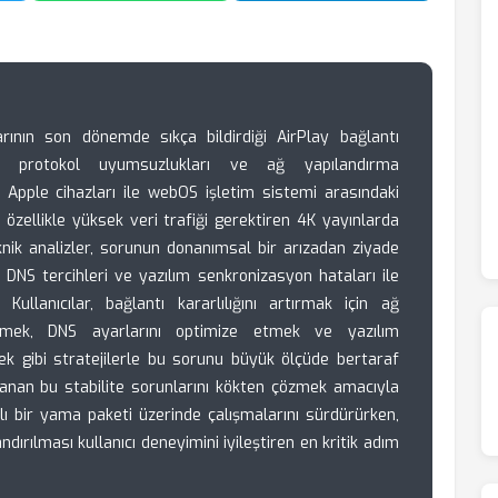
rının son dönemde sıkça bildirdiği AirPlay bağlantı
eki protokol uyumsuzlukları ve ağ yapılandırma
Apple cihazları ile webOS işletim sistemi arasındaki
, özellikle yüksek veri trafiği gerektiren 4K yayınlarda
knik analizler, sorunun donanımsal bir arızadan ziyade
DNS tercihleri ve yazılım senkronizasyon hataları ile
 Kullanıcılar, bağlantı kararlılığını artırmak için ağ
emek, DNS ayarlarını optimize etmek ve yazılım
ek gibi stratejilerle bu sorunu büyük ölçüde bertaraf
şanan bu stabilite sorunlarını kökten çözmek amacıyla
ı bir yama paketi üzerinde çalışmalarını sürdürürken,
dırılması kullanıcı deneyimini iyileştiren en kritik adım