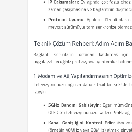
IP Çakışmaları:
Ev ağında çok fazla cihaz 
zaman çakışmasına ve bağlantının düşmesin
Protokol Uyumu:
Apple’ın düzenli olarak
mevcut sürümüyle tam senkronize olamaz
Teknik Çözüm Rehberi: Adım Adım Ba
Bağlantı sorunlarını ortadan kaldırmak iç
uygulayabileceğiniz profesyonel yöntemler bulunm
1. Modem ve Ağ Yapılandırmasının Optimiz
Televizyonunuzu ağınıza daha stabil bir şekilde
izleyin:
5GHz Bandını Sabitleyin:
Eğer mümkünse,
OLED G5 televizyonunuzu sadece 5GHz ağın
Kanal Genişliğini Kontrol Edin:
Modemini
(örneğin 40MHz veya 80MHz) almak, sinyal st