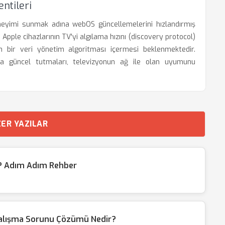
entileri
eneyimi sunmak adına webOS güncellemelerini hızlandırmış
Apple cihazlarının TV'yi algılama hızını (discovery protocol)
n bir veri yönetim algoritması içermesi beklenmektedir.
 da güncel tutmaları, televizyonun ağ ile olan uyumunu
ER YAZILAR
ir? Adım Adım Rehber
Çalışma Sorunu Çözümü Nedir?