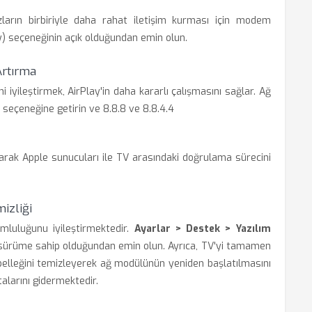
ların birbiriyle daha rahat iletişim kurması için modem
) seçeneğinin açık olduğundan emin olun.
Artırma
i iyileştirmek, AirPlay'in daha kararlı çalışmasını sağlar. Ağ
seçeneğine getirin ve 8.8.8 ve 8.8.4.4
tarak Apple sunucuları ile TV arasındaki doğrulama sürecini
izliği
mluluğunu iyileştirmektedir.
Ayarlar > Destek > Yazılım
 sürüme sahip olduğundan emin olun. Ayrıca, TV'yi tamamen
 belleğini temizleyerek ağ modülünün yeniden başlatılmasını
alarını gidermektedir.