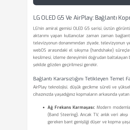
LG OLED G5 Ve AirPlay: Bağlantı Kop
LG'nin amiral gemisi OLED G5 serisi, üstün görüntü
aktarımı yapan kullanıcılar zaman zaman bağlantı
televizyonun donanımından ziyade, televizyonun ye
webOS arasındaki el sıkışma (handshake) süreçler
kesilmesi, izleme deneyimini doğrudan baltalayan b
şekilde gözden geçirilmesi gerekir.
Bağlantı Kararsızlığını Tetikleyen Temel F
AirPlay teknolojisi, düşük gecikme süreli ve yükse
cihazınızda yaşadığınız kopmaların arkasında yatan
Ağ Frekans Karmaşası:
Modern modemler 2
(Band Steering). Ancak TV, anlık veri akışı
gereken bant genişliği düşer ve kopma yaşa