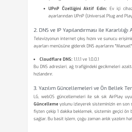
UPnP Özelliğini Aktif Edin:
Ev içi cihaz
ayarlarından UPnP (Universal Plug and Play
2. DNS ve IP Yapılandırması ile Kararlılığı 
Televizyonun internet çıkış hızını ve sunucu erişimin
ayarları menüsüne giderek DNS ayarlarını "Manuel" 
Cloudflare DNS:
1.1.1.1 ve 1.0.0.1
Bu DNS adresleri, ağ trafiğindeki gecikmeleri azal
hızlandırır.
3. Yazılım Güncellemeleri ve Ön Bellek Tem
LG, webOS güncellemeleri ile sık sık AirPlay uyu
Güncelleme
yolunu izleyerek sisteminizin en son
fişten çekip 1 dakika beklemek, sistemin geçici ön
sağlar. Bu basit işlem, çoğu zaman anlık yazılım hat