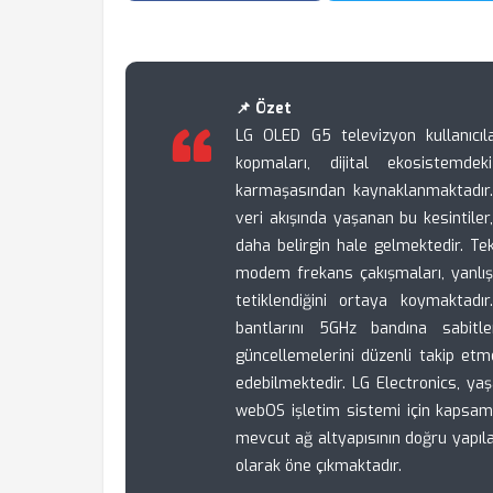
📌 Özet
LG OLED G5 televizyon kullanıcıla
kopmaları, dijital ekosistemd
karmaşasından kaynaklanmaktadır. 
veri akışında yaşanan bu kesintiler
daha belirgin hale gelmektedir. Te
modem frekans çakışmaları, yanlış 
tetiklendiğini ortaya koymaktadır.
bantlarını 5GHz bandına sabitl
güncellemelerini düzenli takip etm
edebilmektedir. LG Electronics, ya
webOS işletim sistemi için kapsaml
mevcut ağ altyapısının doğru yapılan
olarak öne çıkmaktadır.