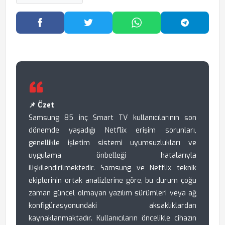
Facebook'ta Paylaş
Twitter'da Paylaş
WhatsApp'ta Paylaş
Telegram
📌 Özet
Samsung 85 inç Smart TV kullanıcılarının son
dönemde yaşadığı Netflix erişim sorunları,
genellikle işletim sistemi uyumsuzlukları ve
uygulama önbelleği hatalarıyla
ilişkilendirilmektedir. Samsung ve Netflix teknik
ekiplerinin ortak analizlerine göre, bu durum çoğu
zaman güncel olmayan yazılım sürümleri veya ağ
konfigürasyonundaki aksaklıklardan
kaynaklanmaktadır. Kullanıcıların öncelikle cihazın