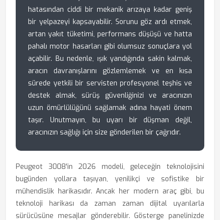
hatasından ciddi bir mekanik arızaya kadar geniş
bir yelpazeyi kapsayabilir. Sorunu göz ardı etmek,
artan yakıt tüketimi, performans düşüşü ve hatta
pahalı motor hasarları gibi olumsuz sonuçlara yol
açabilir. Bu nedenle, ışık yandığında sakin kalmak,
aracın davranışlarını gözlemlemek ve en kısa
sürede yetkili bir servisten profesyonel teşhis ve
destek almak, sürüş güvenliğinizi ve aracınızın
uzun ömürlülüğünü sağlamak adına hayati önem
taşır. Unutmayın, bu uyarı bir düşman değil,
aracınızın sağlığı için size gönderilen bir çağrıdır.
Peugeot 3008'in 2026 modeli, geleceğin teknolojisini
bugünden yollara taşıyan, yenilikçi ve sofistike bir
mühendislik harikasıdır. Ancak her modern araç gibi, bu
teknoloji harikası da zaman zaman dijital uyarılarla
sürücüsüne mesajlar gönderebilir. Gösterge panelinizde