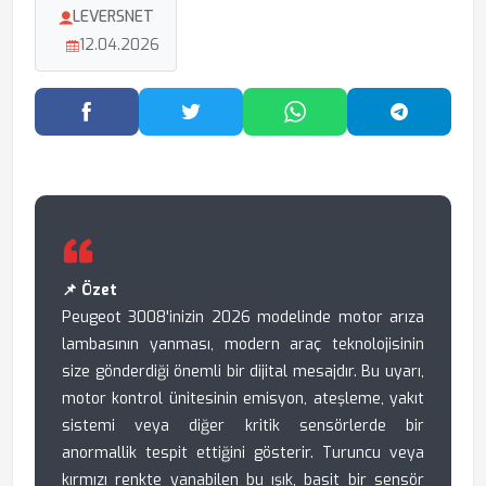
LEVERSNET
12.04.2026
Facebook'ta Paylaş
Twitter'da Paylaş
WhatsApp'ta Paylaş
Telegram
📌 Özet
Peugeot 3008'inizin 2026 modelinde motor arıza
lambasının yanması, modern araç teknolojisinin
size gönderdiği önemli bir dijital mesajdır. Bu uyarı,
motor kontrol ünitesinin emisyon, ateşleme, yakıt
sistemi veya diğer kritik sensörlerde bir
anormallik tespit ettiğini gösterir. Turuncu veya
kırmızı renkte yanabilen bu ışık, basit bir sensör