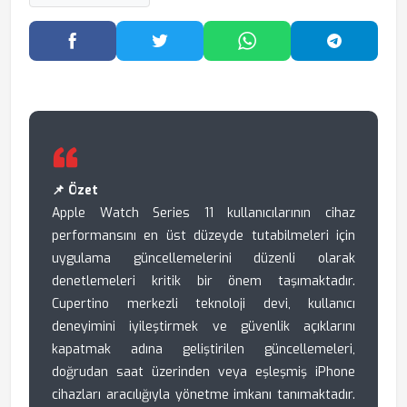
Facebook'ta Paylaş
Twitter'da Paylaş
WhatsApp'ta Paylaş
Telegram
📌 Özet
Apple Watch Series 11 kullanıcılarının cihaz
performansını en üst düzeyde tutabilmeleri için
uygulama güncellemelerini düzenli olarak
denetlemeleri kritik bir önem taşımaktadır.
Cupertino merkezli teknoloji devi, kullanıcı
deneyimini iyileştirmek ve güvenlik açıklarını
kapatmak adına geliştirilen güncellemeleri,
doğrudan saat üzerinden veya eşleşmiş iPhone
cihazları aracılığıyla yönetme imkanı tanımaktadır.