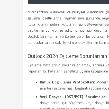
Microsoft'un iş dünyası ve bireysel kullanıcılar 
gelişmiş özelliklerine rağmen son günlerde yoğun
Kullanıcıların gelen kutularını güncelleyememes
yapılarının senkronize edilememesi gibi durumlar
Destek birimlerinin verilerine göre, bu sorunlar t
sunucuları arasındaki iletişim protokollerinin karm
Outlook 2024 Eşitleme Sorunlarının
Eşitleme hatalarının kökenini anlamak, sorunu ka
raporları, bu hataların genellikle üç ana kategorid
Kimlik Doğrulama Protokolleri:
Modern k
ayarlarının çakışması, bağlantı reddine yol 
Veri Dosyası (OST/PST) Bozulmaları:
dosyalarının aşırı büyümesi veya dosya b