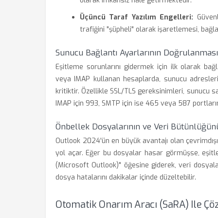
olarak imkansız hale getirmektedir.
Üçüncü Taraf Yazılım Engelleri:
Güvenli
trafiğini "şüpheli" olarak işaretlemesi, bağl
Sunucu Bağlantı Ayarlarının Doğrulanması
Eşitleme sorunlarını gidermek için ilk olarak bağ
veya IMAP kullanan hesaplarda, sunucu adresleri
kritiktir. Özellikle SSL/TLS gereksinimleri, sunucu sa
IMAP için 993, SMTP için ise 465 veya 587 portları
Önbellek Dosyalarının ve Veri Bütünlüğün
Outlook 2024'ün en büyük avantajı olan çevrimdış
yol açar. Eğer bu dosyalar hasar görmüşse, eşitl
(Microsoft Outlook)" öğesine giderek, veri dosyal
dosya hatalarını dakikalar içinde düzeltebilir.
Otomatik Onarım Aracı (SaRA) Ile Ç