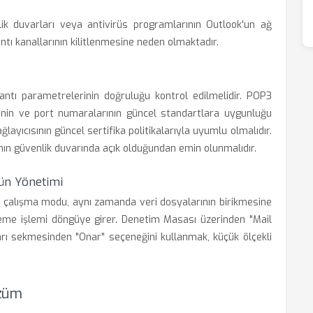
k duvarları veya antivirüs programlarının Outlook'un ağ
antı kanallarının kilitlenmesine neden olmaktadır.
lantı parametrelerinin doğruluğu kontrol edilmelidir. POP3
nin ve port numaralarının güncel standartlara uygunluğu
ğlayıcısının güncel sertifika politikalarıyla uyumlu olmalıdır.
nın güvenlik duvarında açık olduğundan emin olunmalıdır.
ün Yönetimi
ı çalışma modu, aynı zamanda veri dosyalarının birikmesine
eme işlemi döngüye girer. Denetim Masası üzerinden "Mail
arı sekmesinden "Onar" seçeneğini kullanmak, küçük ölçekli
özüm