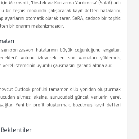
için Microsoft, 'Destek ve Kurtarma Yardımcısı' (SaRA) adlı
'ü bir teşhis modunda çalıştırarak kayıt defteri hatalarını,
ap ayarlarını otomatik olarak tarar. SaRA, sadece bir teşhis
elten bir onarım mekanizmasıdır.
maları
senkronizasyon hatalarının büyük çoğunluğunu engeller.
enekleri" yolunu izleyerek en son yamaları yüklemek,
e yerel istemcinin uyumlu çalışmasını garanti altına alır.
mevcut Outlook profilini tamamen silip yeniden oluşturmak
ucudan silmez; aksine, sunucudaki güncel verilerin yerel
sağlar. Yeni bir profil oluşturmak, bozulmuş kayıt defteri
 Beklentiler