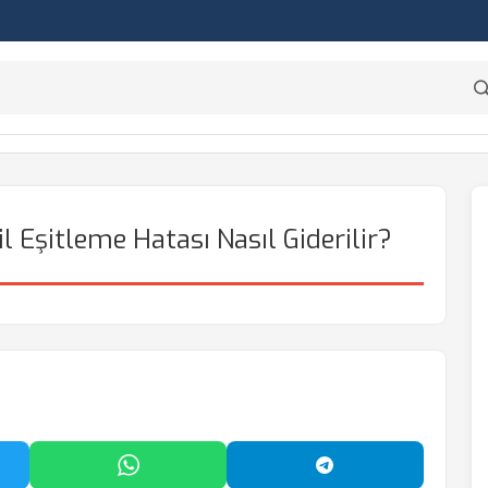
 Eşitleme Hatası Nasıl Giderilir?
'da Paylaş
WhatsApp'ta Paylaş
Telegram'da Payl