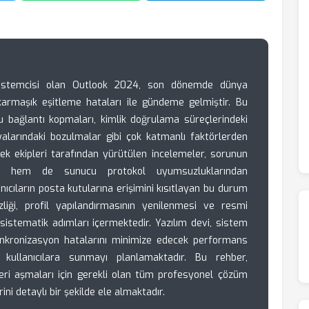
 istemcisi olan Outlook 2024, son dönemde dünya
ı karmaşık eşitleme hataları ile gündeme gelmiştir. Bu
cu bağlantı kopmaları, kimlik doğrulama süreçlerindeki
alarındaki bozulmalar gibi çok katmanlı faktörlerden
ek ekipleri tarafından yürütülen incelemeler, sorunun
an hem de sunucu protokol uyumsuzluklarından
anıcıların posta kutularına erişimini kısıtlayan bu durum
liği, profil yapılandırmasının yenilenmesi ve resmi
 sistematik adımları içermektedir. Yazılım devi, sistem
 senkronizasyon hatalarını minimize edecek performans
kullanıcılara sunmayı planlamaktadır. Bu rehber,
lleri aşmaları için gerekli olan tüm profesyonel çözüm
ini detaylı bir şekilde ele almaktadır.