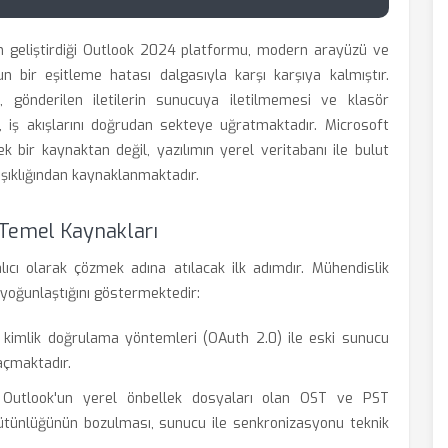
için geliştirdiği Outlook 2024 platformu, modern arayüzü ve
 bir eşitleme hatası dalgasıyla karşı karşıya kalmıştır.
i, gönderilen iletilerin sunucuya iletilmemesi ve klasör
, iş akışlarını doğrudan sekteye uğratmaktadır. Microsoft
ek bir kaynaktan değil, yazılımın yerel veritabanı ile bulut
aşıklığından kaynaklanmaktadır.
 Temel Kaynakları
lıcı olarak çözmek adına atılacak ilk adımdır. Mühendislik
e yoğunlaştığını göstermektedir:
imlik doğrulama yöntemleri (OAuth 2.0) ile eski sunucu
açmaktadır.
Outlook'un yerel önbellek dosyaları olan OST ve PST
ütünlüğünün bozulması, sunucu ile senkronizasyonu teknik