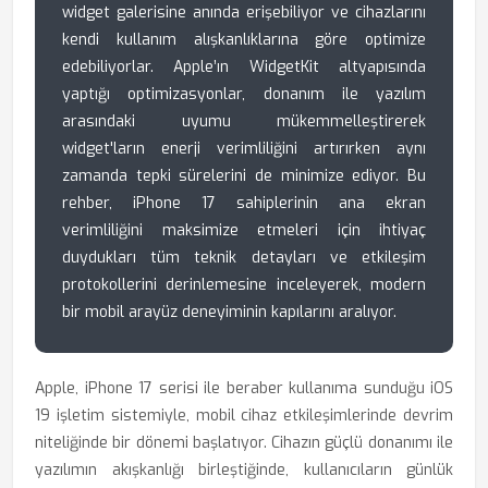
widget galerisine anında erişebiliyor ve cihazlarını
kendi kullanım alışkanlıklarına göre optimize
edebiliyorlar. Apple’ın WidgetKit altyapısında
yaptığı optimizasyonlar, donanım ile yazılım
arasındaki uyumu mükemmelleştirerek
widget'ların enerji verimliliğini artırırken aynı
zamanda tepki sürelerini de minimize ediyor. Bu
rehber, iPhone 17 sahiplerinin ana ekran
verimliliğini maksimize etmeleri için ihtiyaç
duydukları tüm teknik detayları ve etkileşim
protokollerini derinlemesine inceleyerek, modern
bir mobil arayüz deneyiminin kapılarını aralıyor.
Apple, iPhone 17 serisi ile beraber kullanıma sunduğu iOS
19 işletim sistemiyle, mobil cihaz etkileşimlerinde devrim
niteliğinde bir dönemi başlatıyor. Cihazın güçlü donanımı ile
yazılımın akışkanlığı birleştiğinde, kullanıcıların günlük