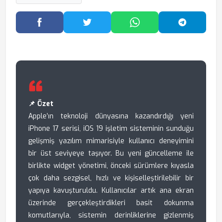
Facebook'ta Paylaş
Twitter'da Paylaş
WhatsApp'ta Paylaş
Telegram
📌 Özet
Apple’ın teknoloji dünyasına kazandırdığı yeni
iPhone 17 serisi, iOS 19 işletim sisteminin sunduğu
gelişmiş yazılım mimarisiyle kullanıcı deneyimini
bir üst seviyeye taşıyor. Bu yeni güncelleme ile
birlikte widget yönetimi, önceki sürümlere kıyasla
çok daha sezgisel, hızlı ve kişiselleştirilebilir bir
yapıya kavuşturuldu. Kullanıcılar artık ana ekran
üzerinde gerçekleştirdikleri basit dokunma
komutlarıyla, sistemin derinliklerine gizlenmiş