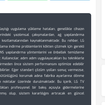
şılaştığı uygulama yükleme hataları, genellikle cihazın
indeki yazılımsal çakışmalardan, ağ yapılandırma
 kısıtlamalarından kaynaklanmaktadır. Bu rehber, LG
ulama indirme problemlerini kökten çözmek için gerekli
, DNS yapılandırma yöntemlerini ve önbellek temizleme
r. Kullanıcılar, adım adım uygulayacakları bu tekniklerle
ndürmeden önce sistem performansını optimize edebilir
bilirler. Eğer standart çözüm yolları sonuç vermezse,
 bütünlüğünü korumak adına fabrika ayarlarına dönme
n noktalar üzerinde durulmaktadır. Bu içerik, LG TV
klıkları profesyonel bir bakış açısıyla gidermelerine
mış olup, sistem kararlılığını artıracak en güncel