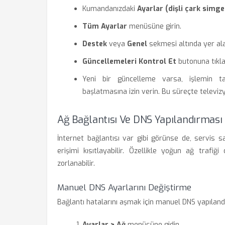
Kumandanızdaki
Ayarlar (dişli çark simge
Tüm Ayarlar
menüsüne girin.
Destek
veya
Genel
sekmesi altında yer a
Güncellemeleri Kontrol Et
butonuna tıkla
Yeni bir güncelleme varsa, işlemin t
başlatmasına izin verin. Bu süreçte televi
Ağ Bağlantısı Ve DNS Yapılandırması
İnternet bağlantısı var gibi görünse de, servis s
erişimi kısıtlayabilir. Özellikle yoğun ağ trafi
zorlanabilir.
Manuel DNS Ayarlarını Değiştirme
Bağlantı hatalarını aşmak için manuel DNS yapılandı
Ayarlar > Ağ
menüsüne gidin.