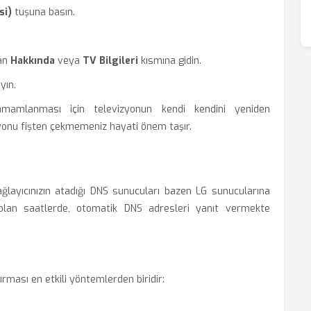
si)
tuşuna basın.
lan
Hakkında
veya
TV Bilgileri
kısmına gidin.
yın.
amamlanması için televizyonun kendi kendini yeniden
zyonu fişten çekmemeniz hayati önem taşır.
ağlayıcınızın atadığı DNS sunucuları bazen LG sunucularına
ği olan saatlerde, otomatik DNS adresleri yanıt vermekte
rması en etkili yöntemlerden biridir: