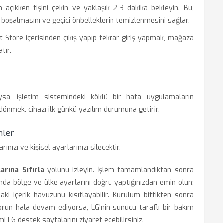
 açıkken fişini çekin ve yaklaşık 2-3 dakika bekleyin. Bu,
n boşalmasını ve geçici önbelleklerin temizlenmesini sağlar.
 Store içerisinden çıkış yapıp tekrar giriş yapmak, mağaza
tır.
sa, işletim sistemindeki köklü bir hata uygulamaların
 dönmek, cihazı ilk günkü yazılım durumuna getirir.
nler
ızı ve kişisel ayarlarınızı silecektir.
arına Sıfırla
yolunu izleyin. İşlem tamamlandıktan sonra
nında bölge ve ülke ayarlarını doğru yaptığınızdan emin olun;
i içerik havuzunu kısıtlayabilir. Kurulum bittikten sonra
sorun hala devam ediyorsa, LG'nin sunucu taraflı bir bakım
 LG destek sayfalarını ziyaret edebilirsiniz.