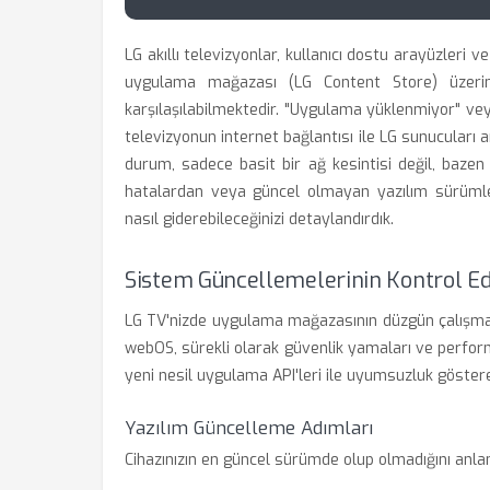
LG akıllı televizyonlar, kullanıcı dostu arayüzleri
uygulama mağazası (LG Content Store) üzerind
karşılaşılabilmektedir. "Uygulama yüklenmiyor" veya
televizyonun internet bağlantısı ile LG sunucuları a
durum, sadece basit bir ağ kesintisi değil, bazen
hatalardan veya güncel olmayan yazılım sürümle
nasıl giderebileceğinizi detaylandırdık.
Sistem Güncellemelerinin Kontrol Ed
LG TV'nizde uygulama mağazasının düzgün çalışmas
webOS, sürekli olarak güvenlik yamaları ve performa
yeni nesil uygulama API'leri ile uyumsuzluk göstere
Yazılım Güncelleme Adımları
Cihazınızın en güncel sürümde olup olmadığını anlama