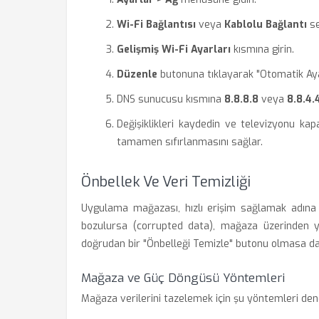
Wi-Fi Bağlantısı
veya
Kablolu Bağlantı
se
Gelişmiş Wi-Fi Ayarları
kısmına girin.
Düzenle
butonuna tıklayarak "Otomatik Ayarl
DNS sunucusu kısmına
8.8.8.8
veya
8.8.4.
Değişiklikleri kaydedin ve televizyonu kap
tamamen sıfırlanmasını sağlar.
Önbellek Ve Veri Temizliği
Uygulama mağazası, hızlı erişim sağlamak adına b
bozulursa (corrupted data), mağaza üzerinden y
doğrudan bir "Önbelleği Temizle" butonu olmasa da
Mağaza ve Güç Döngüsü Yöntemleri
Mağaza verilerini tazelemek için şu yöntemleri dene