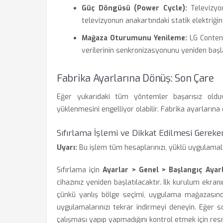
Güç Döngüsü (Power Cycle):
Televizyon
televizyonun anakartındaki statik elektriği
Mağaza Oturumunu Yenileme:
LG Content
verilerinin senkronizasyonunu yeniden başla
Fabrika Ayarlarına Dönüş: Son Çare
Eğer yukarıdaki tüm yöntemler başarısız olduy
yüklenmesini engelliyor olabilir. Fabrika ayarlarına
Sıfırlama İşlemi ve Dikkat Edilmesi Gereke
Uyarı:
Bu işlem tüm hesaplarınızı, yüklü uygulamaların
Sıfırlama için
Ayarlar > Genel > Başlangıç Ayarl
cihazınız yeniden başlatılacaktır. İlk kurulum ekra
çünkü yanlış bölge seçimi, uygulama mağazasındak
uygulamalarınızı tekrar indirmeyi deneyin. Eğer 
çalışması yapıp yapmadığını kontrol etmek için resmi