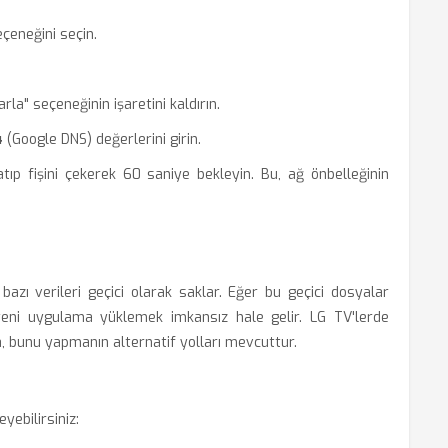
çeneğini seçin.
a" seçeneğinin işaretini kaldırın.
4
(Google DNS) değerlerini girin.
atıp fişini çekerek 60 saniye bekleyin. Bu, ağ önbelleğinin
azı verileri geçici olarak saklar. Eğer bu geçici dosyalar
eni uygulama yüklemek imkansız hale gelir. LG TV'lerde
, bunu yapmanın alternatif yolları mevcuttur.
yebilirsiniz: