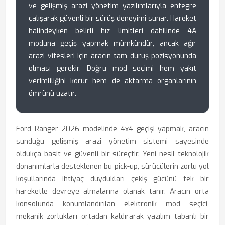
ve gelişmiş arazi yönetim yazılımlarıyla entegre
çalışarak güvenli bir sürüş deneyimi sunar. Hareket
halindeyken belirli hız limitleri dahilinde 4A
moduna geçiş yapmak mümkündür, ancak ağır
arazi vitesleri için aracın tam duruş pozisyonunda
olması gerekir. Doğru mod seçimi hem yakıt
verimliliğini korur hem de aktarma organlarının
ömrünü uzatır.
Ford Ranger 2026 modelinde 4x4 geçişi yapmak, aracın
sunduğu gelişmiş arazi yönetim sistemi sayesinde
oldukça basit ve güvenli bir süreçtir. Yeni nesil teknolojik
donanımlarla desteklenen bu pick-up, sürücülerin zorlu yol
koşullarında ihtiyaç duydukları çekiş gücünü tek bir
hareketle devreye almalarına olanak tanır. Aracın orta
konsolunda konumlandırılan elektronik mod seçici,
mekanik zorlukları ortadan kaldırarak yazılım tabanlı bir