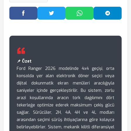
Facebook'ta Paylaş
Twitter'da Paylaş
WhatsApp'ta Paylaş
Telegram
📌 Özet
Ford Ranger 2026 modelinde 4x4 geçişi, orta
konsolda yer alan elektronik döner seçici veya
dijital dokunmatik ekran menüleri aracılığıyla
saniyeler içinde gerçekleştirilir. Bu sistem, zorlu
arazi koşullarında aracın tork dağılımını dört
tekerleğe optimize ederek maksimum çekiş gücü
sağlar. Sürücüler, 2H, 4A, 4H ve 4L modları
arasından seçimi sürüş ihtiyaçlarına göre kolayca
belirleyebilirler. Sistem, mekanik kilitli diferansiyel