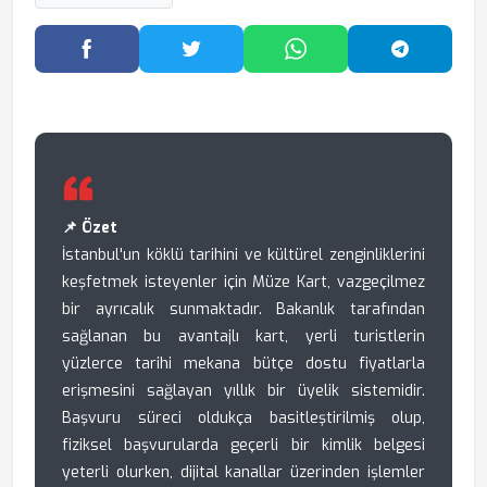
Facebook'ta Paylaş
Twitter'da Paylaş
WhatsApp'ta Paylaş
Telegram
📌 Özet
İstanbul'un köklü tarihini ve kültürel zenginliklerini
keşfetmek isteyenler için Müze Kart, vazgeçilmez
bir ayrıcalık sunmaktadır. Bakanlık tarafından
sağlanan bu avantajlı kart, yerli turistlerin
yüzlerce tarihi mekana bütçe dostu fiyatlarla
erişmesini sağlayan yıllık bir üyelik sistemidir.
Başvuru süreci oldukça basitleştirilmiş olup,
fiziksel başvurularda geçerli bir kimlik belgesi
yeterli olurken, dijital kanallar üzerinden işlemler