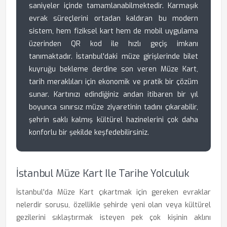
saniyeler içinde tamamlanabilmektedir. Karmaşık
evrak süreçlerini ortadan kaldıran bu modern
sistem, hem fiziksel kart hem de mobil uygulama
üzerinden QR kod ile hızlı geçiş imkanı
tanımaktadır. İstanbul'daki müze girişlerinde bilet
kuyruğu bekleme derdine son veren Müze Kart,
tarih meraklıları için ekonomik ve pratik bir çözüm
sunar. Kartınızı edindiğiniz andan itibaren bir yıl
boyunca sınırsız müze ziyaretinin tadını çıkarabilir,
şehrin saklı kalmış kültürel hazinelerini çok daha
konforlu bir şekilde keşfedebilirsiniz.
İstanbul Müze Kart Ile Tarihe Yolculuk
İstanbul'da Müze Kart çıkartmak için gereken evraklar
nelerdir sorusu, özellikle şehirde yeni olan veya kültürel
gezilerini sıklaştırmak isteyen pek çok kişinin aklını