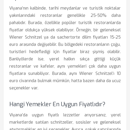
Viyana’nın kalbinde, tarihi meydanlar ve turistik noktalar
yakınlarındaki restoranlar genellikle 25-50% daha
pahalıdır. Burada, özellikle popüler turistik restoranlarda
fiyatlar oldukça yüksek olabiliyor. Örneğin, bir geleneksel
Wiener Schnitzel ya da sachertorte dilim fiyatları 15-25
euro arasında değişebilir. Bu bölgedeki restoranların çoğu,
turistleri hedeflediği için fiyatlar biraz şişmiş olabilir.
Banliyölerde ise, yerel halkın sıkça gittiği küçük
restoranlar ve kafeler, aynı yemekleri çok daha uygun
fiyatlara sunabiliyor. Burada, aynı Wiener Schnitzel’ı 10
euro civarında bulmak mümkün, hatta bazen daha da ucuz
seçenekler var.
Hangi Yemekler En Uygun Fiyatlıdır?
Viyana’da uygun fiyatlı lezzetler arıyorsanız, yerel
marketlerde satılan schnitzeller, sosisler ve geleneksel
atıştırmalıklar en iyi seçenekler. Ayrıca, sokak satıcılarında