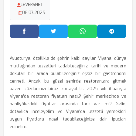
LEVERSNET
08.07.2025
Facebook'ta Paylaş
Twitter'da Paylaş
WhatsApp'ta Paylaş
Telegram
Avusturya, özellikle de şehrin kalbi sayılan Viyana, dünya
mutfağından lezzetleri tadabileceğiniz, tarihi ve modern
dokuları bir arada bulabileceğiniz eşsiz bir gastronomi
cenneti. Ancak, bu güzel şehirde restoranlara gitmek
bazen cüzdanınızı biraz zorlayabilir. 2025 yılı itibarıyla
Viyana’da restoran fiyatları nasıl? Şehir merkezinde ve
banliyölerdeki fiyatlar arasında fark var mı? Gelin,
detaylıca inceleyelim ve Viyana’da lezzetli yemekleri
uygun fiyatlara nasıl tadabileceğinize dair ipuçları
edinelim.