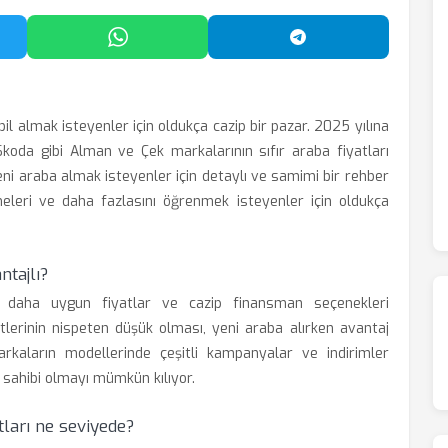
'da Paylaş
WhatsApp'ta Paylaş
Telegram'da Payl
il almak isteyenler için oldukça cazip bir pazar. 2025 yılına
koda gibi Alman ve Çek markalarının sıfır araba fiyatları
eni araba almak isteyenler için detaylı ve samimi bir rehber
meleri ve daha fazlasını öğrenmek isteyenler için oldukça
ntajlı?
sla daha uygun fiyatlar ve cazip finansman seçenekleri
retlerinin nispeten düşük olması, yeni araba alırken avantaj
rkaların modellerinde çeşitli kampanyalar ve indirimler
r sahibi olmayı mümkün kılıyor.
ları ne seviyede?