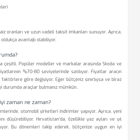
leri
aiz oranları ve uzun vadeli taksit imkanları sunuyor. Ayrıca,
ldukça avantajlı olabiliyor.
durumda?
ukça çeşitli. Popüler modeller ve markalar arasında Skoda ve
 fiyatlarının %70-80 seviyelerinde satılıyor. Fiyatlar aracın
i faktörlere göre değişiyor. Eğer bütçeniz sınırlıysa ve biraz
 iyi durumda araçlar bulmanız mümkün.
n iyi zaman ne zaman?
rinde, otomobil şirketleri indirimler yapıyor. Ayrıca, yeni
ı düşürebiliyor. Hırvatistan’da, özellikle yaz ayları ve yıl
 oluyor. Bu dönemleri takip ederek, bütçenize uygun en iyi