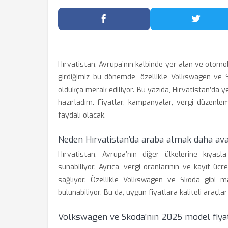
Facebook'ta Paylaş
Twitter
Hırvatistan, Avrupa’nın kalbinde yer alan ve otomob
girdiğimiz bu dönemde, özellikle Volkswagen ve S
oldukça merak ediliyor. Bu yazıda, Hırvatistan’da y
hazırladım. Fiyatlar, kampanyalar, vergi düzenle
faydalı olacak.
Neden Hırvatistan’da araba almak daha ava
Hırvatistan, Avrupa’nın diğer ülkelerine kıya
sunabiliyor. Ayrıca, vergi oranlarının ve kayıt üc
sağlıyor. Özellikle Volkswagen ve Skoda gibi ma
bulunabiliyor. Bu da, uygun fiyatlara kaliteli araçla
Volkswagen ve Skoda’nın 2025 model fiyat