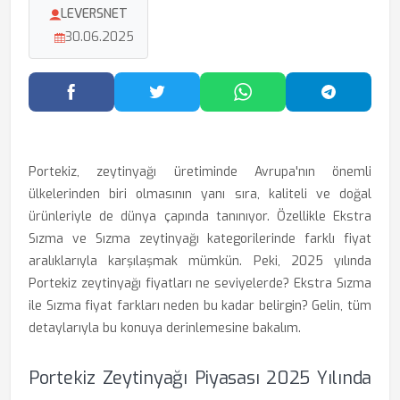
LEVERSNET
30.06.2025
Facebook'ta Paylaş
Twitter'da Paylaş
WhatsApp'ta Paylaş
Telegram
Portekiz, zeytinyağı üretiminde Avrupa'nın önemli
ülkelerinden biri olmasının yanı sıra, kaliteli ve doğal
ürünleriyle de dünya çapında tanınıyor. Özellikle Ekstra
Sızma ve Sızma zeytinyağı kategorilerinde farklı fiyat
aralıklarıyla karşılaşmak mümkün. Peki, 2025 yılında
Portekiz zeytinyağı fiyatları ne seviyelerde? Ekstra Sızma
ile Sızma fiyat farkları neden bu kadar belirgin? Gelin, tüm
detaylarıyla bu konuya derinlemesine bakalım.
Portekiz Zeytinyağı Piyasası 2025 Yılında