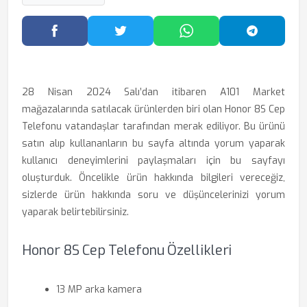
Facebook'ta Paylaş
Twitter'da Paylaş
WhatsApp'ta Paylaş
Telegram
28 Nisan 2024 Salı’dan itibaren A101 Market
mağazalarında satılacak ürünlerden biri olan Honor 8S Cep
Telefonu vatandaşlar tarafından merak ediliyor. Bu ürünü
satın alıp kullananların bu sayfa altında yorum yaparak
kullanıcı deneyimlerini paylaşmaları için bu sayfayı
oluşturduk. Öncelikle ürün hakkında bilgileri vereceğiz,
sizlerde ürün hakkında soru ve düşüncelerinizi yorum
yaparak belirtebilirsiniz.
Honor 8S Cep Telefonu Özellikleri
13 MP arka kamera