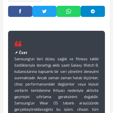
Facebook'ta Paylaş
Twitter'da Paylaş
WhatsApp'ta Paylaş
Telegram
📌 Özet
Samsung’un ileri düzey sağlık ve fitness takibi
özellikleriyle donattığı akıllı saati Galaxy Watch 8,
kullanıcılarına kapsamlı bir veri yönetimi deneyimi
sunmaktadır. Ancak zaman zaman hatalı ölçümler,
cihaz performansındaki değişimler veya kişisel
verilerin temizlenme ihtiyacı nedeniyle aktivite
geçmişini sıfırlama gereksinimi doğabilir.
Samsung’un Wear OS tabanlı arayüzünde
gerçekleştirebileceğiniz bu işlem, cihazın tüm