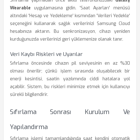
Sıfırlama yapmadan önce akıllı telefonunuzdaki
Galaxy
Wearable
uygulamasına gidin. 'Saat Ayarları' menüsü
altındaki 'Hesap ve Yedekleme' kısmından 'Verileri Yedekle'
seçeneğini kullanarak sağlık verilerinizi Samsung Cloud
hesabınıza aktarın. Bu senkronizasyon, cihazı yeniden
kurduğunuzda verilerinizi geri yüklemenize olanak tanır.
Veri Kaybı Riskleri ve Uyarılar
Sıfırlama öncesinde cihazın pil seviyesinin en az %30
olması önerilir; çünkü işlem sırasında oluşabilecek bir
enerji kesintisi, saatin yazılımında ciddi hatalara yol
açabilir. Sistem, bu riskleri minimize etmek için kullanıcıyı
sürekli bilgilendirir.
Sıfırlama Sonrası Kurulum Ve
Yapılandırma
Sıfırlama işlemi tamamlandığında saat kendini otomatik