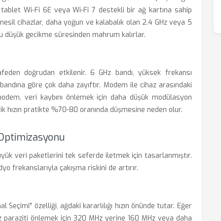
ya tablet Wi-Fi 6E veya Wi-Fi 7 destekli bir ağ kartına sahip
 nesil cihazlar, daha yoğun ve kalabalık olan 2.4 GHz veya 5
u düşük gecikme süresinden mahrum kalırlar.
afeden doğrudan etkilenir. 6 GHz bandı, yüksek frekansı
ndına göre çok daha zayıftır. Modem ile cihaz arasındaki
 modem, veri kaybını önlemek için daha düşük modülasyon
rik hızın pratikte %70-80 oranında düşmesine neden olur.
 Optimizasyonu
üyük veri paketlerini tek seferde iletmek için tasarlanmıştır.
o frekanslarıyla çakışma riskini de artırır.
Seçimi" özelliği, ağdaki kararlılığı hızın önünde tutar. Eğer
 paraziti önlemek için 320 MHz yerine 160 MHz veya daha