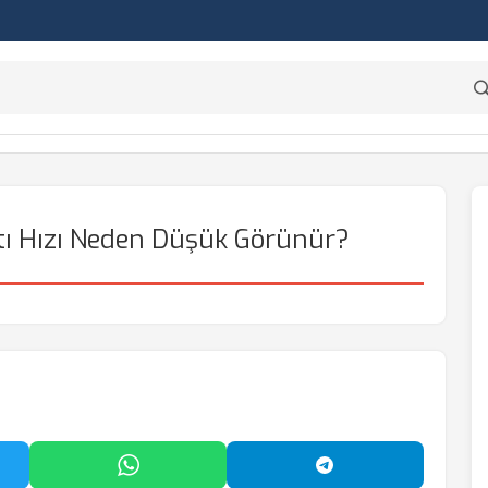
ı Hızı Neden Düşük Görünür?
'da Paylaş
WhatsApp'ta Paylaş
Telegram'da Payl