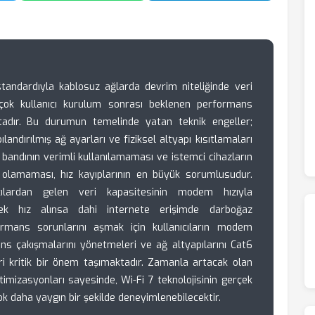
 standardıyla kablosuz ağlarda devrim niteliğinde veri
 çok kullanıcı kurulum sonrası beklenen performans
tadır. Bu durumun temelinde yatan teknik engeller;
andırılmış ağ ayarları ve fiziksel altyapı kısıtlamaları
z bandının verimli kullanılamaması ve istemci cihazların
olamaması, hız kayıplarının en büyük sorumlusudur.
ıcılardan gelen veri kapasitesinin modem hızıyla
k hız alınsa dahi internete erişimde darboğaz
rmans sorunlarını aşmak için kullanıcıların modem
ans çakışmalarını yönetmeleri ve ağ altyapılarını Cat6
ri kritik bir önem taşımaktadır. Zamanla artacak olan
mizasyonları sayesinde, Wi-Fi 7 teknolojisinin gerçek
 daha yaygın bir şekilde deneyimlenebilecektir.