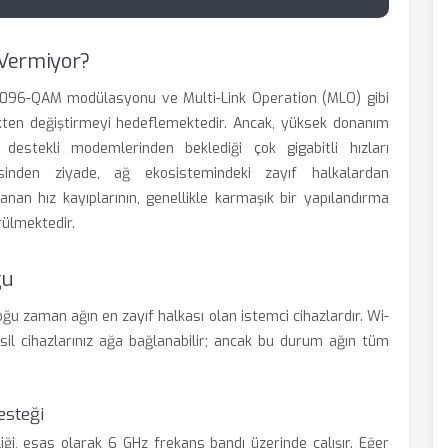
 Vermiyor?
, 4096-QAM modülasyonu ve Multi-Link Operation (MLO) gibi
kökten değiştirmeyi hedeflemektedir. Ancak, yüksek donanım
 destekli modemlerinden beklediği çok gigabitli hızları
sinden ziyade, ağ ekosistemindeki zayıf halkalardan
nan hız kayıplarının, genellikle karmaşık bir yapılandırma
rülmektedir.
ğu
ğu zaman ağın en zayıf halkası olan istemci cihazlardır. Wi-
sil cihazlarınız ağa bağlanabilir; ancak bu durum ağın tüm
esteği
liği, esas olarak 6 GHz frekans bandı üzerinde çalışır. Eğer