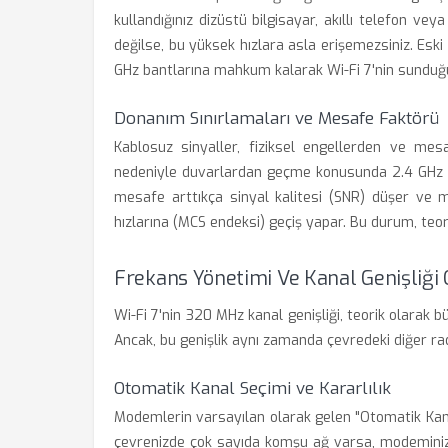
kullandığınız dizüstü bilgisayar, akıllı telefon ve
değilse, bu yüksek hızlara asla erişemezsiniz. Eski
GHz bantlarına mahkum kalarak Wi-Fi 7'nin sunduğ
Donanım Sınırlamaları ve Mesafe Faktörü
Kablosuz sinyaller, fiziksel engellerden ve mes
nedeniyle duvarlardan geçme konusunda 2.4 GHz ba
mesafe arttıkça sinyal kalitesi (SNR) düşer ve
hızlarına (MCS endeksi) geçiş yapar. Bu durum, teo
Frekans Yönetimi Ve Kanal Genişliği
Wi-Fi 7'nin 320 MHz kanal genişliği, teorik olarak b
Ancak, bu genişlik aynı zamanda çevredeki diğer rady
Otomatik Kanal Seçimi ve Kararlılık
Modemlerin varsayılan olarak gelen "Otomatik Kanal 
çevrenizde çok sayıda komşu ağ varsa, modeminiz