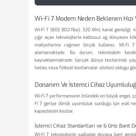
Wi-Fi 7 Modem Neden Beklenen Hızı
Wi-Fi 7 (IEEE 802.11be), 320 MHz kanal genişliği
çığır açan teknolojilerle kablosuz ağ dünyasını 
maliyetlerine rağmen birçok kullanıcı, Wi-Fi 7
alamamaktadır. Bu durum, teknolojinin kendi
kaynaklanmaktadır. Gerçek dünya testlerinde yaşa
hatası veya fiziksel kısıtlamalar silsilesi olduğu gö
Donanım Ve İstemci Cihaz Uyumlulu
Wi-Fi 7 performansının önündeki en büyük engel, ço
Fi 7 geriye dönük uyumluluk sunduğu için eski ne
kapasitesini kısıtlar.
İstemci Cihaz Standartları ve 6 GHz Bant D
Wi-Fi 7 teknolojisinin sağladığı devasa bant geniş