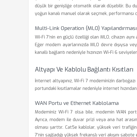
düşük bir genişliğe otomatik olarak düşebilir. Bu d
yoğun kanalı manuel olarak seçmek, performansı cid
Multi-Link Operation (MLO) Yapılandırması
Wi-Fi 7'nin en güçlü özelliği olan MLO, cihazın aynı
Eğer modem ayarlarınızda MLO devre dışıysa veya
kanallı bağlantı nedeniyle hızınızın Wi-Fi 6 seviyeleri
Altyapı Ve Kablolu Bağlantı Kısıtları
İnternet altyapınız, Wi-Fi 7 modeminizin darboğazı o
portundaki kısıtlamalar nedeniyle internet hızında
WAN Portu ve Ethernet Kablolama
Modeminiz Wi-Fi 7 olsa bile, modemin WAN portu 1
Ayrıca, modem ile duvar prizi veya ana hat arası
olması şarttır. Cat5e kablolar, yüksek veri trafiğ
7'nin sağladığı yüksek frekanslı veri akışını sabote 