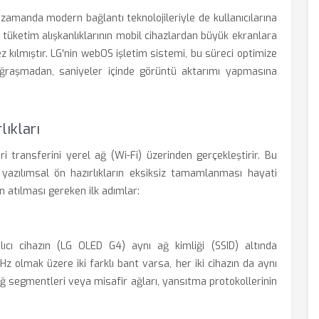
 zamanda modern bağlantı teknolojileriyle de kullanıcılarına
tüketim alışkanlıklarının mobil cihazlardan büyük ekranlara
 kılmıştır. LG'nin webOS işletim sistemi, bu süreci optimize
 uğraşmadan, saniyeler içinde görüntü aktarımı yapmasına
ıkları
ri transferini yerel ağ (Wi-Fi) üzerinden gerçekleştirir. Bu
e yazılımsal ön hazırlıkların eksiksiz tamamlanması hayati
in atılması gereken ilk adımlar:
lıcı cihazın (LG OLED G4) aynı ağ kimliği (SSID) altında
z olmak üzere iki farklı bant varsa, her iki cihazın da aynı
ağ segmentleri veya misafir ağları, yansıtma protokollerinin