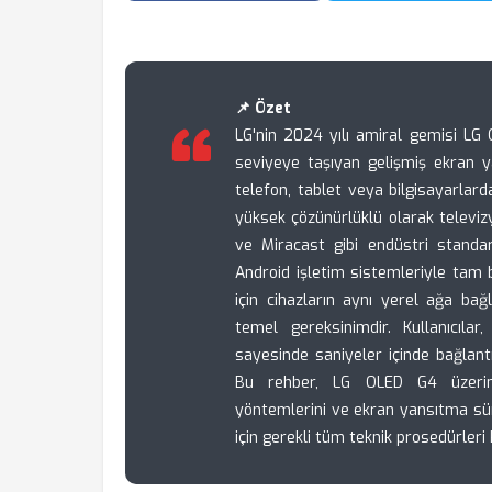
📌 Özet
LG'nin 2024 yılı amiral gemisi LG O
seviyeye taşıyan gelişmiş ekran yan
telefon, tablet veya bilgisayarlarda
yüksek çözünürlüklü olarak televiz
ve Miracast gibi endüstri standa
Android işletim sistemleriyle tam b
için cihazların aynı yerel ağa bağ
temel gereksinimdir. Kullanıcıla
sayesinde saniyeler içinde bağlantı
Bu rehber, LG OLED G4 üzerinde
yöntemlerini ve ekran yansıtma süre
için gerekli tüm teknik prosedürleri