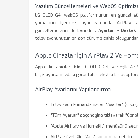
Yazılım Güncellemeleri ve WebOS Optimi
LG OLED G4, webOS platformunun en güncel sürü
yamalarını içermez; aynı zamanda AirPlay ve 
güncellemelerini de barındırır.
Ayarlar > Destek
televizyonunuzun en son sürüme sahip olduğundan
Apple Cihazlar İçin AirPlay 2 Ve Ho
Apple kullanıcıları için LG OLED G4, yerleşik A
bilgisayarlarınızdaki görüntüleri ekstra bir adaptö
AirPlay Ayarlarını Yapılandırma
Televizyon kumandanızdan "Ayarlar" (dişli 
"Tüm Ayarlar" seçeneğine tıklayarak "Genel
"Apple AirPlay ve HomeKit" menüsünü seçin
AirPlay özelliğini "Açık" konumuna getirin.