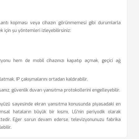
lantı kopması veya cihazın görünmemesi gibi durumlarla
k için şu yöntemleri izleyebilirsiniz:
yonu hem de mobil cihazınızı kapatıp açmak, geçici ağ
tmak, IP çakışmalarını ortadan kaldırabilir.
nız, güvenlik duvarı yansıtma protokollerini engelleyebilir.
rayüzü sayesinde ekran yansıtma konusunda piyasadaki en
ımsal hataların büyük bir kısmı, LG'nin periyodik olarak
ektedir. Eğer sorun devam ederse, televizyonunuzu fabrika
bilir.