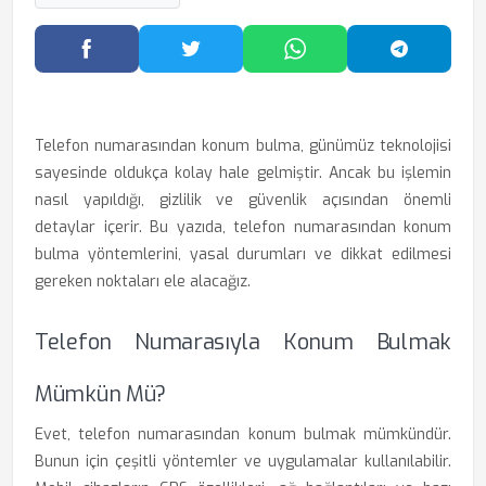
Facebook'ta Paylaş
Twitter'da Paylaş
WhatsApp'ta Paylaş
Telegram
Telefon numarasından konum bulma, günümüz teknolojisi
sayesinde oldukça kolay hale gelmiştir. Ancak bu işlemin
nasıl yapıldığı, gizlilik ve güvenlik açısından önemli
detaylar içerir. Bu yazıda, telefon numarasından konum
bulma yöntemlerini, yasal durumları ve dikkat edilmesi
gereken noktaları ele alacağız.
Telefon Numarasıyla Konum Bulmak
Mümkün Mü?
Evet, telefon numarasından konum bulmak mümkündür.
Bunun için çeşitli yöntemler ve uygulamalar kullanılabilir.