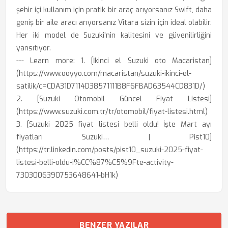
şehir içi kullanım için pratik bir araç arıyorsanız Swift, daha
geniş bir aile aracı arıyorsanız Vitara sizin için ideal olabilir.
Her iki model de Suzuki'nin kalitesini ve güvenilirliğini
yansıtıyor.
--- Learn more: 1. [İkinci el Suzuki oto Macaristan]
(https://www.ooyyo.com/macaristan/suzuki-ikinci-el-
satilik/c=CDA31D7114D38571111B8F6FBAD63544CD831D/)
2. [Suzuki Otomobil Güncel Fiyat Listesi]
(https://www.suzuki.com.tr/tr/otomobil/fiyat-listesi.html)
3. [Suzuki 2025 fiyat listesi belli oldu! İşte Mart ayı
fiyatları Suzuki… | Pist10]
(https://tr.linkedin.com/posts/pist10_suzuki-2025-fiyat-
listesi-belli-oldu-i%CC%87%C5%9Fte-activity-
7303006390753648641-bH1k)
BENZER YAZILAR