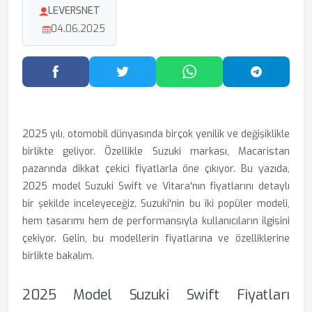
LEVERSNET
04.06.2025
Facebook'ta Paylaş
Twitter'da Paylaş
WhatsApp'ta Paylaş
Telegram
2025 yılı, otomobil dünyasında birçok yenilik ve değişiklikle
birlikte geliyor. Özellikle Suzuki markası, Macaristan
pazarında dikkat çekici fiyatlarla öne çıkıyor. Bu yazıda,
2025 model Suzuki Swift ve Vitara'nın fiyatlarını detaylı
bir şekilde inceleyeceğiz. Suzuki'nin bu iki popüler modeli,
hem tasarımı hem de performansıyla kullanıcıların ilgisini
çekiyor. Gelin, bu modellerin fiyatlarına ve özelliklerine
birlikte bakalım.
2025 Model Suzuki Swift Fiyatları