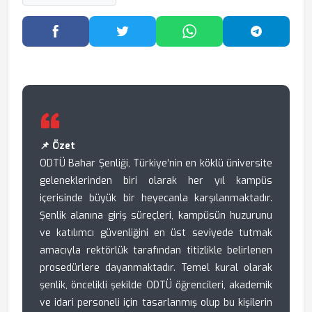
Facebook'ta Paylaş
Twitter'da Paylaş
WhatsApp'ta Paylaş
Telegram
📌 Özet
ODTÜ Bahar Şenliği, Türkiye’nin en köklü üniversite
geleneklerinden biri olarak her yıl kampüs
içerisinde büyük bir heyecanla karşılanmaktadır.
Şenlik alanına giriş süreçleri, kampüsün huzurunu
ve katılımcı güvenliğini en üst seviyede tutmak
amacıyla rektörlük tarafından titizlikle belirlenen
prosedürlere dayanmaktadır. Temel kural olarak
şenlik, öncelikli şekilde ODTÜ öğrencileri, akademik
ve idari personeli için tasarlanmış olup bu kişilerin