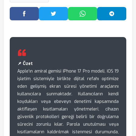
Facebook'ta Paylaş
Twitter'da Paylaş
WhatsApp'ta Paylaş
Telegram
📌 Özet
Apple’ın amiral gemisi iPhone 17 Pro modeli, iOS 19
işletim sistemiyle birlikte dijital refahı optimize
eden gelişmiş ekran süresi yönetimi araçlarını
kullanıcılara sunmaktadır. Kullanıcıların kendi
koydukları veya ebeveyn denetimi kapsamında
aktifleşen kısıtlamaları yönetmeleri, cihazın
güvenlik protokolleri gereği belirli bir doğrulama
sürecini zorunlu kılar. Parola unutulması veya
kısıtlamaların kaldırılmak istenmesi durumunda,