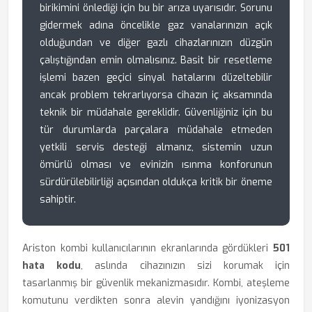
birikimini önlediği için bu bir arıza uyarısıdır. Sorunu
gidermek adına öncelikle gaz vanalarınızın açık
olduğundan ve diğer gazlı cihazlarınızın düzgün
çalıştığından emin olmalısınız. Basit bir resetleme
işlemi bazen geçici sinyal hatalarını düzeltebilir
ancak problem tekrarlıyorsa cihazın iç aksamında
teknik bir müdahale gereklidir. Güvenliğiniz için bu
tür durumlarda parçalara müdahale etmeden
yetkili servis desteği almanız, sistemin uzun
ömürlü olması ve evinizin ısınma konforunun
sürdürülebilirliği açısından oldukça kritik bir öneme
sahiptir.
Ariston kombi kullanıcılarının ekranlarında gördükleri
501
hata kodu
, aslında cihazınızın sizi korumak için
tasarlanmış bir güvenlik mekanizmasıdır. Kombi, ateşleme
komutunu verdikten sonra alevin yandığını iyonizasyon