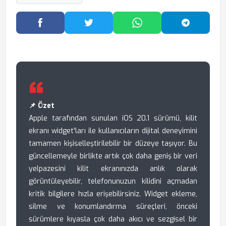
Facebook'ta Paylaş
Twitter'da Paylaş
WhatsApp'ta Paylaş
Telegram
📌 Özet
Apple tarafından sunulan iOS 20.1 sürümü, kilit
ekranı widget'ları ile kullanıcıların dijital deneyimini
tamamen kişiselleştirilebilir bir düzeye taşıyor. Bu
güncellemeyle birlikte artık çok daha geniş bir veri
yelpazesini kilit ekranınızda anlık olarak
görüntüleyebilir, telefonunuzun kilidini açmadan
kritik bilgilere hızla erişebilirsiniz. Widget ekleme,
silme ve konumlandırma süreçleri, önceki
sürümlere kıyasla çok daha akıcı ve sezgisel bir