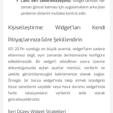
Canlı Veri Senkronizasyonu:
Widget'larınızın her
zaman güncel kalması için uygulamaların arka plan
yenileme izinlerini mutlaka kontrol edin.
Kişiselleştirme: Widget'ları Kendi
İhtiyaçlarınıza Göre Şekillendirin
iOS 20.1'in sunduğu en büyük avantaj, widget'ların sadece
eklenmesi değil, aynı zamanda derinlemesine konfigüre
edilebilmesidir. Bir widget'ı ekledikten sonra üzerine
dokunduğunuzda açılan ayarlar menüsü, verilerin ne
şekilde görüntüleneceğini belirlemenize olanak sağlar.
Örneğin, bir borsa widget'ında takip etmek istediğiniz
hisse senetlerini seçebilir veya hava durumu widget'ında
farklı lokasyonların verilerini anlık olarak
güncelleyebilirsiniz.
İleri Düzey Widget Stratejileri