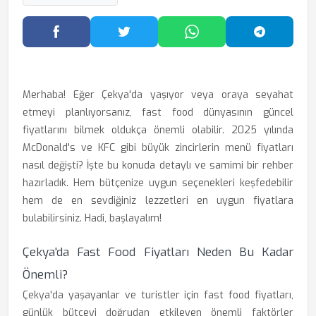
Facebook'ta Paylaş
Twitter'da Paylaş
WhatsApp'ta Paylaş
Telegram
Merhaba! Eğer Çekya'da yaşıyor veya oraya seyahat
etmeyi planlıyorsanız, fast food dünyasının güncel
fiyatlarını bilmek oldukça önemli olabilir. 2025 yılında
McDonald's ve KFC gibi büyük zincirlerin menü fiyatları
nasıl değişti? İşte bu konuda detaylı ve samimi bir rehber
hazırladık. Hem bütçenize uygun seçenekleri keşfedebilir
hem de en sevdiğiniz lezzetleri en uygun fiyatlara
bulabilirsiniz. Hadi, başlayalım!
Çekya'da Fast Food Fiyatları Neden Bu Kadar
Önemli?
Çekya'da yaşayanlar ve turistler için fast food fiyatları,
günlük bütçeyi doğrudan etkileyen önemli faktörler