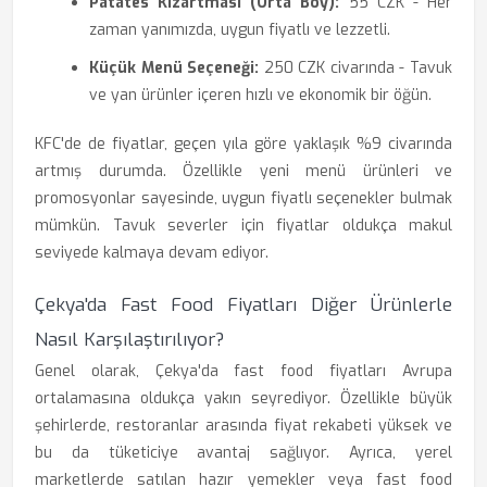
Patates Kızartması (Orta Boy):
55 CZK - Her
zaman yanımızda, uygun fiyatlı ve lezzetli.
Küçük Menü Seçeneği:
250 CZK civarında - Tavuk
ve yan ürünler içeren hızlı ve ekonomik bir öğün.
KFC'de de fiyatlar, geçen yıla göre yaklaşık %9 civarında
artmış durumda. Özellikle yeni menü ürünleri ve
promosyonlar sayesinde, uygun fiyatlı seçenekler bulmak
mümkün. Tavuk severler için fiyatlar oldukça makul
seviyede kalmaya devam ediyor.
Çekya'da Fast Food Fiyatları Diğer Ürünlerle
Nasıl Karşılaştırılıyor?
Genel olarak, Çekya'da fast food fiyatları Avrupa
ortalamasına oldukça yakın seyrediyor. Özellikle büyük
şehirlerde, restoranlar arasında fiyat rekabeti yüksek ve
bu da tüketiciye avantaj sağlıyor. Ayrıca, yerel
marketlerde satılan hazır yemekler veya fast food