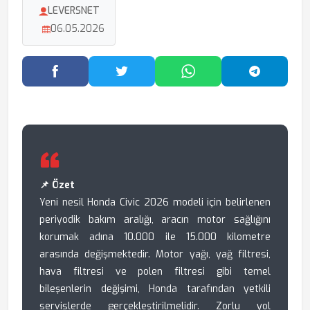
LEVERSNET
06.05.2026
Facebook'ta Paylaş
Twitter'da Paylaş
WhatsApp'ta Paylaş
Telegram
📌 Özet
Yeni nesil Honda Civic 2026 modeli için belirlenen
periyodik bakım aralığı, aracın motor sağlığını
korumak adına 10.000 ile 15.000 kilometre
arasında değişmektedir. Motor yağı, yağ filtresi,
hava filtresi ve polen filtresi gibi temel
bileşenlerin değişimi, Honda tarafından yetkili
servislerde gerçekleştirilmelidir. Zorlu yol