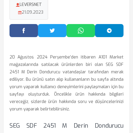
LEVERSNET
21.09.2023
Facebook'ta Paylaş
Twitter'da Paylaş
WhatsApp'ta Paylaş
Telegram
20 Ağustos 2024 Perşembe’den itibaren A101 Market
mağazalarında satılacak ürünlerden biri olan SEG SDF
2451 M Derin Dondurucu vatandaşlar tarafından merak
ediliyor. Bu ürünü satın alıp kullananların bu sayfa altında
yorum yaparak kullanıcı deneyimlerini paylaşmaları için bu
sayfayı oluşturduk. Öncelikle ürün hakkında bilgileri
vereceğiz, sizlerde ürün hakkında soru ve düşüncelerinizi
yorum yaparak belirtebilirsiniz.
SEG SDF 2451 M Derin Dondurucu