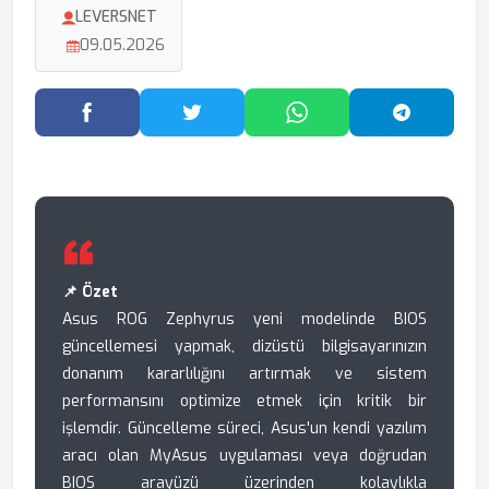
LEVERSNET
09.05.2026
Facebook'ta Paylaş
Twitter'da Paylaş
WhatsApp'ta Paylaş
Telegram
📌 Özet
Asus ROG Zephyrus yeni modelinde BIOS
güncellemesi yapmak, dizüstü bilgisayarınızın
donanım kararlılığını artırmak ve sistem
performansını optimize etmek için kritik bir
işlemdir. Güncelleme süreci, Asus'un kendi yazılım
aracı olan MyAsus uygulaması veya doğrudan
BIOS arayüzü üzerinden kolaylıkla