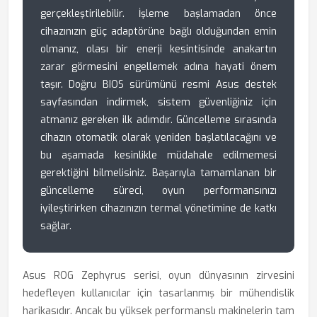
gerçekleştirilebilir. İşleme başlamadan önce
cihazınızın güç adaptörüne bağlı olduğundan emin
olmanız, olası bir enerji kesintisinde anakartın
zarar görmesini engellemek adına hayati önem
taşır. Doğru BIOS sürümünü resmi Asus destek
sayfasından indirmek, sistem güvenliğiniz için
atmanız gereken ilk adımdır. Güncelleme sırasında
cihazın otomatik olarak yeniden başlatılacağını ve
bu aşamada kesinlikle müdahale edilmemesi
gerektiğini bilmelisiniz. Başarıyla tamamlanan bir
güncelleme süreci, oyun performansınızı
iyileştirirken cihazınızın termal yönetimine de katkı
sağlar.
Asus ROG Zephyrus serisi, oyun dünyasının zirvesini
hedefleyen kullanıcılar için tasarlanmış bir mühendislik
harikasıdır. Ancak bu yüksek performanslı makinelerin tam