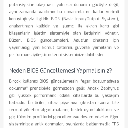
potansiyeline ulaşması, yalnızca donanım gücüyle değil,
aynı zamanda yazılımın bu donanımla ne kadar verimli
konuştuğuyla ilgilidir. BIOS (Basic Input/Output System),
anakartınızın kalbidir ve işlemci ile ekran kartı gibi
bileşenlerin işletim sistemiyle olan iletişimini yönetir.
Düzenli BIOS güncellemeleri, Asus'un cihazınız için
yayımladığı yeni komut setlerini, güvenlik yamalarını ve
performans iyileştirmelerini sisteminize dahil eder.
Neden BIOS Güncellemesi Yapmalısınız?
Birçok kullanıcı BIOS güncellemesini "eğer bozulmadıysa
dokunma" prensibiyle görmezden gelir. Ancak Zephyrus
gibi yüksek performans odaklı cihazlarda bu yaklaşım
hatalıdır. Üreticiler, cihaz piyasaya çıktıktan sonra bile
termal yönetim algoritmalarını, bellek uyumluluklarını ve
güç tüketim profillerini güncellemeye devam ederler. Eğer
sisteminizde anlık donmalar, oyunlarda beklenmedik FPS