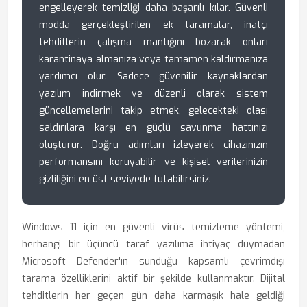
engelleyerek temizliği daha başarılı kılar. Güvenli
modda gerçekleştirilen ek taramalar, inatçı
tehditlerin çalışma mantığını bozarak onları
karantinaya almanıza veya tamamen kaldırmanıza
yardımcı olur. Sadece güvenilir kaynaklardan
yazılım indirmek ve düzenli olarak sistem
güncellemelerini takip etmek, gelecekteki olası
saldırılara karşı en güçlü savunma hattınızı
oluşturur. Doğru adımları izleyerek cihazınızın
performansını koruyabilir ve kişisel verilerinizin
gizliliğini en üst seviyede tutabilirsiniz.
Windows 11 için en güvenli virüs temizleme yöntemi,
herhangi bir üçüncü taraf yazılıma ihtiyaç duymadan
Microsoft Defender'ın sunduğu kapsamlı çevrimdışı
tarama özelliklerini aktif bir şekilde kullanmaktır. Dijital
tehditlerin her geçen gün daha karmaşık hale geldiği