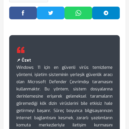
Facebook'ta Paylaş
Twitter'da Paylaş
WhatsApp'ta Paylaş
Telegram
📌 Özet
Windows 11 için en güvenli virüs temizleme
yöntemi, işletim sisteminin yerleşik güvenlik aracı
olan Microsoft Defender Çevrimdışı taramasını
kullanmaktır. Bu yöntem, sistem dosyalarına
derinlemesine erişerek geleneksel taramaların
göremediği kök dizin virüslerini bile etkisiz hale
getirmeyi başarır. Süreç boyunca bilgisayarınızın
internet bağlantısını kesmek, zararlı yazılımların
komuta merkezleriyle iletişim kurmasını