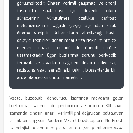
görülmektedir. Cihazın verimli çalışması ve enerji
tasarrufu sağlaması için düzenli bakım
süreçlerinin yürütülmesi, özellikle defrost
mekanizmasının sağlıklı işleyişi açısından kritik
öneme sahiptir. Kullanıcıların alabileceği basit
önleyici tedbirler, donanımsal arıza riskini minimize
ederken cihazın ömrünü de önemli ölçüde
uzatmaktadır. Eğer buzlanma sorunu periyodik
temizlik ve ayarlara rağmen devam ediyorsa,
rezistans veya sensör gibi teknik bileşenlerde bir
arıza olabileceği unutulmamalıdır.
Vestel buzdolabı dondurucu kısmında meydana gelen
buzlanma, sadece bir performans sorunu değil, aynı
zamanda cihazın enerji verimliliğini doğrudan baltalayan
teknik bir engeldir. Modern Vestel buzdolapları, 'No-Frost'
teknolojisi ile donatılmış olsalar da, yanlış kullanım veya