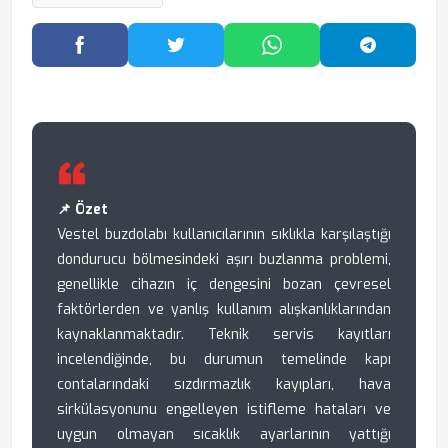
Facebook'ta Paylaş
Twitter'da Paylaş
WhatsApp'ta Paylaş
Telegram
📌 Özet
Vestel buzdolabı kullanıcılarının sıklıkla karşılaştığı
dondurucu bölmesindeki aşırı buzlanma problemi,
genellikle cihazın iç dengesini bozan çevresel
faktörlerden ve yanlış kullanım alışkanlıklarından
kaynaklanmaktadır. Teknik servis kayıtları
incelendiğinde, bu durumun temelinde kapı
contalarındaki sızdırmazlık kayıpları, hava
sirkülasyonunu engelleyen istifleme hataları ve
uygun olmayan sıcaklık ayarlarının yattığı