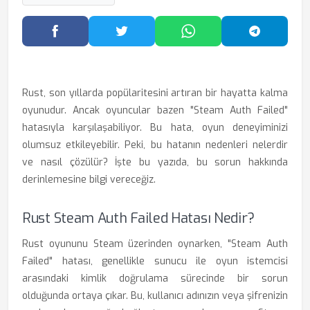
Facebook'ta Paylaş
Twitter'da Paylaş
WhatsApp'ta Paylaş
Telegram
Rust, son yıllarda popülaritesini artıran bir hayatta kalma
oyunudur. Ancak oyuncular bazen "Steam Auth Failed"
hatasıyla karşılaşabiliyor. Bu hata, oyun deneyiminizi
olumsuz etkileyebilir. Peki, bu hatanın nedenleri nelerdir
ve nasıl çözülür? İşte bu yazıda, bu sorun hakkında
derinlemesine bilgi vereceğiz.
Rust Steam Auth Failed Hatası Nedir?
Rust oyununu Steam üzerinden oynarken, "Steam Auth
Failed" hatası, genellikle sunucu ile oyun istemcisi
arasındaki kimlik doğrulama sürecinde bir sorun
olduğunda ortaya çıkar. Bu, kullanıcı adınızın veya şifrenizin