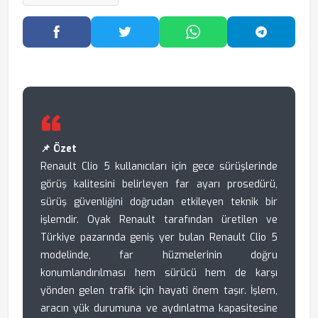
Facebook'ta Paylaş
Twitter'da Paylaş
WhatsApp'ta Paylaş
Telegram
📌 Özet
Renault Clio 5 kullanıcıları için gece sürüşlerinde
görüş kalitesini belirleyen far ayarı prosedürü,
sürüş güvenliğini doğrudan etkileyen teknik bir
işlemdir. Oyak Renault tarafından üretilen ve
Türkiye pazarında geniş yer bulan Renault Clio 5
modelinde, far hüzmelerinin doğru
konumlandırılması hem sürücü hem de karşı
yönden gelen trafik için hayati önem taşır. İşlem,
aracın yük durumuna ve aydınlatma kapasitesine