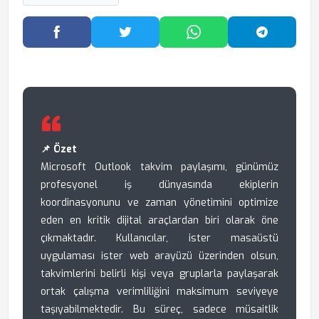
Facebook'ta Paylaş
Twitter'da Paylaş
WhatsApp'ta Paylaş
Telegram
📌 Özet
Microsoft Outlook takvim paylaşımı, günümüz
profesyonel iş dünyasında ekiplerin
koordinasyonunu ve zaman yönetimini optimize
eden en kritik dijital araçlardan biri olarak öne
çıkmaktadır. Kullanıcılar, ister masaüstü
uygulaması ister web arayüzü üzerinden olsun,
takvimlerini belirli kişi veya gruplarla paylaşarak
ortak çalışma verimliliğini maksimum seviyeye
taşıyabilmektedir. Bu süreç, sadece müsaitlik