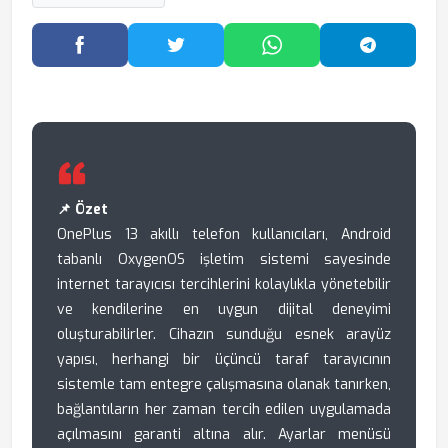
Facebook'ta Paylaş
Twitter'da Paylaş
WhatsApp'ta Paylaş
Telegram
📌 Özet
OnePlus 13 akıllı telefon kullanıcıları, Android
tabanlı OxygenOS işletim sistemi sayesinde
internet tarayıcısı tercihlerini kolaylıkla yönetebilir
ve kendilerine en uygun dijital deneyimi
oluşturabilirler. Cihazın sunduğu esnek arayüz
yapısı, herhangi bir üçüncü taraf tarayıcının
sistemle tam entegre çalışmasına olanak tanırken,
bağlantıların her zaman tercih edilen uygulamada
açılmasını garanti altına alır. Ayarlar menüsü