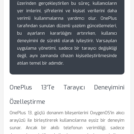
üzerinden gerçekleştirilen bu süreç, kullanıcıların
yer imlerini, şifrelerini ve kişisel verilerini daha
verimli kullanmalarına yardımcı olur. OnePlus
tarafından sunulan düzenli yazılım güncellemeleri,
bu ayarların kararlılığını artırırken, kullanıcı
deneyimini de sürekli olarak iyileştirir. Varsayılan
uygulama yönetimi, sadece bir tarayıcı değişikliği
değil, aynı zamanda cihazın kişiselleştirilmesinde
atılan temel bir adımdır.
OnePlus 13'te Tarayıcı Deneyimini
Özelleştirme
OnePlus 13, güçlü donanım bileşenlerini OxygenOS'in akıcı
arayüzü ile birleştirerek kullanıcılarına eşsiz bir deneyim
sunar. Ancak bir akıllı telefonun verimliliği, sadece