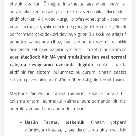
olarak ayarlar. Örneğin, internette gezinirken veya e-
posta okurken düşük güç tüketen verimlilik çekirdekleri
aktif olurken, 4K video kurgu, profesyonel grafik tasarım
veya karmaşık yazılım derleme gibi ağır işlemlerde yüksek
performans çekirdekleri devreye girer. Bu akıllı ve adaptif
yönetim sayesinde cihaz, her zaman en verimli sıcaklık
aralığında kalmayı başarır ve enerji tüketimini optimize
eder.
MacBook Air M4 yeni modelinde fan sesi normal
çalışma seviyesinin üzerinde değildir
çünkü cihazda
aktif bir fan sistemi bulunmaz; bu durum, cihazın sessiz
çalışma prensibinin ve üstün mühendisliğinin temel taşıdır.
MacBook Air M4'ün fansız mimarisi, sadece sessiz bir
çalışma ortamı sunmakla kalmaz, aynı zamanda bir dizi
önemli faydayı da beraberinde getirir:
Üstün Termal İletkenlik:
Cihazın yekpare
alüminyum kasası, iç ısıyı dış ortama aktarmak için