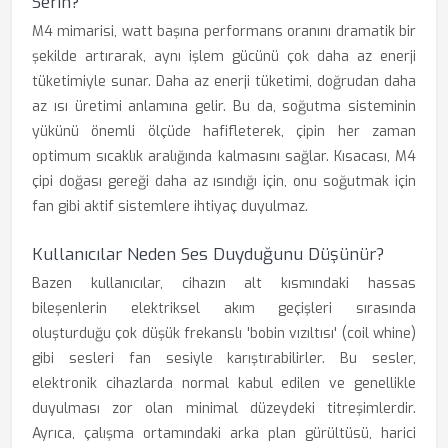
Serin?
M4 mimarisi, watt başına performans oranını dramatik bir
şekilde artırarak, aynı işlem gücünü çok daha az enerji
tüketimiyle sunar. Daha az enerji tüketimi, doğrudan daha
az ısı üretimi anlamına gelir. Bu da, soğutma sisteminin
yükünü önemli ölçüde hafifleterek, çipin her zaman
optimum sıcaklık aralığında kalmasını sağlar. Kısacası, M4
çipi doğası gereği daha az ısındığı için, onu soğutmak için
fan gibi aktif sistemlere ihtiyaç duyulmaz.
Kullanıcılar Neden Ses Duyduğunu Düşünür?
Bazen kullanıcılar, cihazın alt kısmındaki hassas
bileşenlerin elektriksel akım geçişleri sırasında
oluşturduğu çok düşük frekanslı 'bobin vızıltısı' (coil whine)
gibi sesleri fan sesiyle karıştırabilirler. Bu sesler,
elektronik cihazlarda normal kabul edilen ve genellikle
duyulması zor olan minimal düzeydeki titreşimlerdir.
Ayrıca, çalışma ortamındaki arka plan gürültüsü, harici