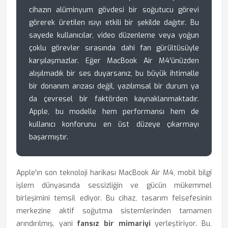
cihazın alüminyum gövdesi bir soğutucu görevi
görerek üretilen ısıyı etkili bir şekilde dağıtır. Bu
sayede kullanıcılar, video düzenleme veya yoğun
çoklu görevler sırasında dahi fan gürültüsüyle
karşılaşmazlar. Eğer MacBook Air M4'ünüzden
alışılmadık bir ses duyarsanız, bu büyük ihtimalle
bir donanım arızası değil, yazılımsal bir durum ya
da çevresel bir faktörden kaynaklanmaktadır.
Apple, bu modelle hem performansı hem de
kullanıcı konforunu en üst düzeye çıkarmayı
başarmıştır.
Apple'ın son teknoloji harikası MacBook Air M4, mobil bilgi
işlem dünyasında sessizliğin ve gücün mükemmel
birleşimini temsil ediyor. Bu cihaz, tasarım felsefesinin
merkezine aktif soğutma sistemlerinden tamamen
arındırılmış, yani
fansız bir mimariyi
yerleştiriyor. Bu,