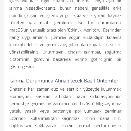
içerisinde kalır. Eğer cihazınızda anormal veya aşırı bir
ısınma hissediyorsanız, bunun nedeni genellikle arka
planda çalışan ve işlemciyi gereksiz yere yoran, kaynak
tüketen yazılımsal işlemlerdir. Bu tür durumlarda,
macOS'un yerleşik aracı olan 'Etkinlik Monitörü' üzerinden
hangi uygulamanın işlemciyi yoğun kullandığını kolayca
kontrol edebilir ve gereksiz uygulamaları kapatarak süreci
yönetebilirsiniz. Unutmayın, cihazın ısınması, soğutma
sisteminin görevini başarıyla yerine getirdiğinin bir
göstergesidir.
Isınma Durumunda Alınabilecek Basit Önlemler
Cihazınızı her zaman düz ve sert bir yüzeyde kullanmak,
alüminyum kasanın altından hava sirkülasyonunun
serbestçe geçmesine yardımcı olur. Dizüstü bilgisayarınızı
yatak, yastık veya battaniye gibi yumuşak zeminler
üzerinde kullanmaktan kaçınmak, ısının daha hızlı
dağılmasını sağlayarak cihazın termal performansını