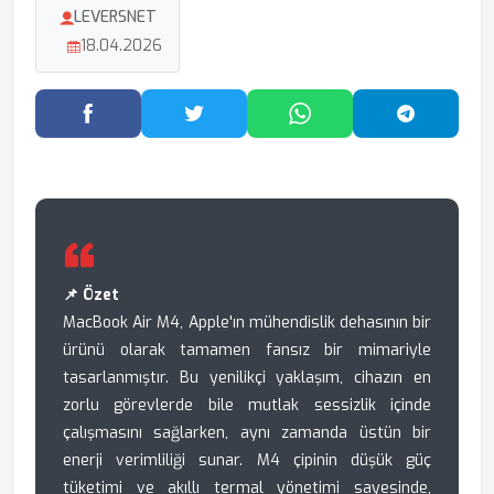
LEVERSNET
18.04.2026
Facebook'ta Paylaş
Twitter'da Paylaş
WhatsApp'ta Paylaş
Telegram
📌 Özet
MacBook Air M4, Apple'ın mühendislik dehasının bir
ürünü olarak tamamen fansız bir mimariyle
tasarlanmıştır. Bu yenilikçi yaklaşım, cihazın en
zorlu görevlerde bile mutlak sessizlik içinde
çalışmasını sağlarken, aynı zamanda üstün bir
enerji verimliliği sunar. M4 çipinin düşük güç
tüketimi ve akıllı termal yönetimi sayesinde,