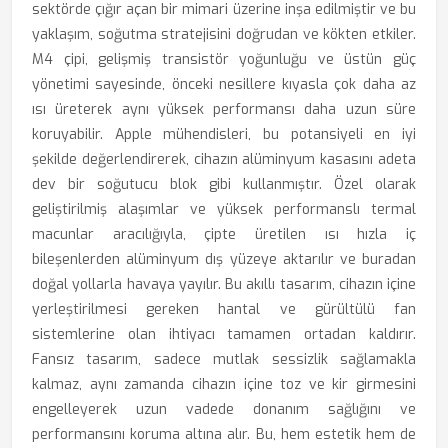
sektörde çığır açan bir mimari üzerine inşa edilmiştir ve bu
yaklaşım, soğutma stratejisini doğrudan ve kökten etkiler.
M4 çipi, gelişmiş transistör yoğunluğu ve üstün güç
yönetimi sayesinde, önceki nesillere kıyasla çok daha az
ısı üreterek aynı yüksek performansı daha uzun süre
koruyabilir. Apple mühendisleri, bu potansiyeli en iyi
şekilde değerlendirerek, cihazın alüminyum kasasını adeta
dev bir soğutucu blok gibi kullanmıştır. Özel olarak
geliştirilmiş alaşımlar ve yüksek performanslı termal
macunlar aracılığıyla, çipte üretilen ısı hızla iç
bileşenlerden alüminyum dış yüzeye aktarılır ve buradan
doğal yollarla havaya yayılır. Bu akıllı tasarım, cihazın içine
yerleştirilmesi gereken hantal ve gürültülü fan
sistemlerine olan ihtiyacı tamamen ortadan kaldırır.
Fansız tasarım, sadece mutlak sessizlik sağlamakla
kalmaz, aynı zamanda cihazın içine toz ve kir girmesini
engelleyerek uzun vadede donanım sağlığını ve
performansını koruma altına alır. Bu, hem estetik hem de