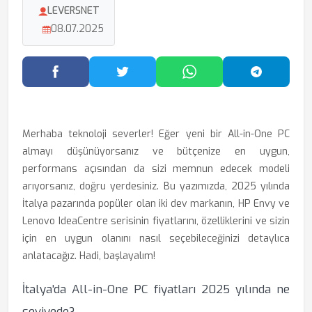
LEVERSNET
08.07.2025
Facebook'ta Paylaş
Twitter'da Paylaş
WhatsApp'ta Paylaş
Telegram
Merhaba teknoloji severler! Eğer yeni bir All-in-One PC
almayı düşünüyorsanız ve bütçenize en uygun,
performans açısından da sizi memnun edecek modeli
arıyorsanız, doğru yerdesiniz. Bu yazımızda, 2025 yılında
İtalya pazarında popüler olan iki dev markanın, HP Envy ve
Lenovo IdeaCentre serisinin fiyatlarını, özelliklerini ve sizin
için en uygun olanını nasıl seçebileceğinizi detaylıca
anlatacağız. Hadi, başlayalım!
İtalya'da All-in-One PC fiyatları 2025 yılında ne
seviyede?