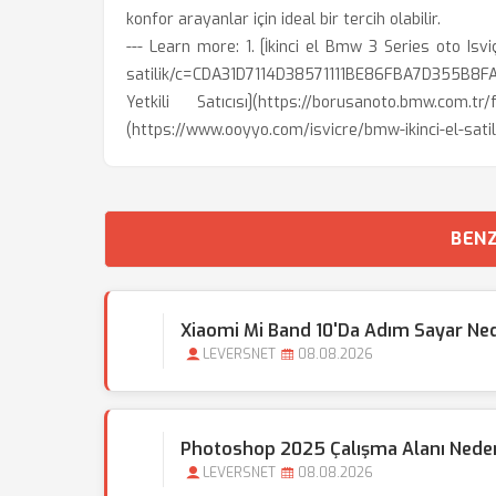
konfor arayanlar için ideal bir tercih olabilir.
--- Learn more: 1. [İkinci el Bmw 3 Series oto Isv
satilik/c=CDA31D7114D38571111BE86FBA7D355B8F
Yetkili Satıcısı](https://borusanoto.bmw.c
(https://www.ooyyo.com/isvicre/bmw-ikinci-el-sa
BENZ
Xiaomi Mi Band 10'da Adım Sayar Ned
LEVERSNET
08.08.2026
Photoshop 2025 Çalışma Alanı Nede
LEVERSNET
08.08.2026