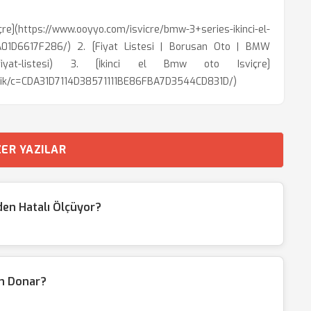
içre](https://www.ooyyo.com/isvicre/bmw-3+series-ikinci-el-
A01D6617F286/) 2. [Fiyat Listesi | Borusan Oto | BMW
om.tr/fiyat-listesi) 3. [İkinci el Bmw oto Isviçre]
tilik/c=CDA31D7114D38571111BE86FBA7D3544CD831D/)
ER YAZILAR
en Hatalı Ölçüyor?
n Donar?