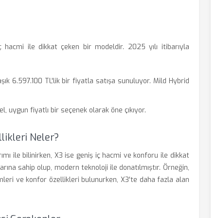
cmi ile dikkat çeken bir modeldir. 2025 yılı itibarıyla
ık 6.597.100 TL'lik bir fiyatla satışa sunuluyor. Mild Hybrid
 uygun fiyatlı bir seçenek olarak öne çıkıyor.
likleri Neler?
mı ile bilinirken, X3 ise geniş iç hacmi ve konforu ile dikkat
rına sahip olup, modern teknoloji ile donatılmıştır. Örneğin,
mleri ve konfor özellikleri bulunurken, X3'te daha fazla alan