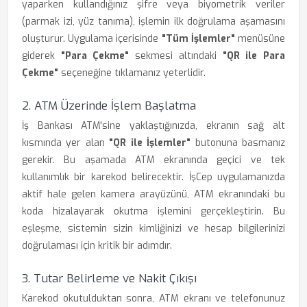
yaparken kullandığınız şifre veya biyometrik veriler
(parmak izi, yüz tanıma), işlemin ilk doğrulama aşamasını
oluşturur. Uygulama içerisinde
"Tüm İşlemler"
menüsüne
giderek
"Para Çekme"
sekmesi altındaki
"QR ile Para
Çekme"
seçeneğine tıklamanız yeterlidir.
2. ATM Üzerinde İşlem Başlatma
İş Bankası ATM'sine yaklaştığınızda, ekranın sağ alt
kısmında yer alan
"QR ile İşlemler"
butonuna basmanız
gerekir. Bu aşamada ATM ekranında geçici ve tek
kullanımlık bir karekod belirecektir. İşCep uygulamanızda
aktif hale gelen kamera arayüzünü, ATM ekranındaki bu
koda hizalayarak okutma işlemini gerçekleştirin. Bu
eşleşme, sistemin sizin kimliğinizi ve hesap bilgilerinizi
doğrulaması için kritik bir adımdır.
3. Tutar Belirleme ve Nakit Çıkışı
Karekod okutulduktan sonra, ATM ekranı ve telefonunuz