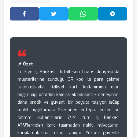
Facebook'ta Paylaş
Twitter'da Paylaş
WhatsApp'ta Paylaş
Telegram
📌 Özet
Türkiye İş Bankası, dijitalleşen finans dünyasında
müşterilerine sunduğu QR kod ile para çekme
teknolojisiyle, fiziksel kart kullanımına olan
bağımlılığı ortadan kaldırarak bankacılık deneyimini
daha pratik ve güvenli bir boyuta taşıyor. İşCep
mobil uygulaması üzerinden entegre edilen bu
sistem, kullanıcıların 7/24 tüm İş Bankası
ATM'lerinden kart taşımadan nakit ihtiyaçlarını
karşılamalarına imkan tanıyor. Yüksek güvenlik