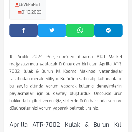
LEVERSNET
01.10.2023
Facebook'ta Paylaş
Twitter'da Paylaş
WhatsApp'ta Paylaş
Telegram
10 Aralık 2024 Perşembe’den itibaren A101 Market
mağazalarında satılacak ürünlerden biri olan Aprilla ATR-
7002 Kulak & Burun Kıl Kesme Makinesi vatandaşlar
tarafından merak ediliyor. Bu ürünü satın alıp kullananların
bu sayfa altında yorum yaparak kullanıcı deneyimlerini
paylaşmaları için bu sayfayı oluşturduk. Öncelikle ürün
hakkında bilgileri vereceğiz, sizlerde ürün hakkında soru ve
düşüncelerinizi yorum yaparak belirtebilirsiniz.
Aprilla ATR-7002 Kulak & Burun Kılı